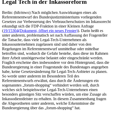
Legal Tech in der Inkassoreform
Berlin: (hib/mwo) Nach möglichen Auswirkungen eines als
Referentenentwurf des Bundesjustizministeriums vorliegenden
Gesetzes zur Verbesserung des Verbraucherschutzes im Inkassorecht
erkundigt sich die FDP-Fraktion in einer Kleinen Anfrage
(
19/15304
(Dokument, öffnet ein neues Fenster)
). Darin heißt es
unter anderem, problematisch sei nach Auffassung der Fragesteller
die Tatsache, dass viele Legal-Tech-Unternehmen als
Inkassounternehmen zugelassen sind und daher von den
Regelungen im Referentenentwurf unmittelbar oder mittelbar
betroffen sind, wodurch die Gefahr bestehe, dass diese im Rahmen
ihrer Arbeit unnötigerweise belastet oder eingeschränkt werden.
Fraglich erscheine dies insbesondere vor dem Hintergrund, dass die
Bundesregierung in einer Fragestunde des Bundestages angegeben
habe, keine Gesetzesänderung für Legal-Tech-Anbieter zu planen.
So werde unter anderem im Besonderen Teil des
Referentenentwurfs erwähnt, dass durch die Änderungen ein
sogenanntes „forum-shopping“ verhindert werden soll, durch
welches sich beispielsweise Legal-Tech-Unternehmen einen
besonders günstigen Sitz verschaffen würden, um eine Zusage als
Inkassodienstleister zu erhalten. In diesem Zusammenhang fragen
die Abgeordneten unter anderem, welche Erkenntnisse die
Bundesregierung über das „forum-shopping“ hat.