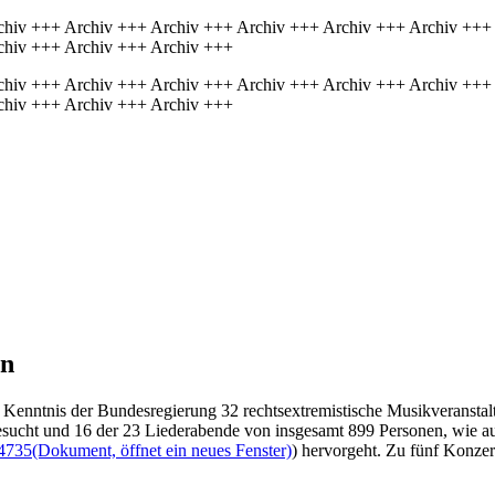
chiv +++ Archiv +++ Archiv +++ Archiv +++ Archiv +++ Archiv +++
chiv +++ Archiv +++ Archiv +++
chiv +++ Archiv +++ Archiv +++ Archiv +++ Archiv +++ Archiv +++
chiv +++ Archiv +++ Archiv +++
en
h Kenntnis der Bundesregierung 32 rechtsextremistische Musikveransta
sucht und 16 der 23 Liederabende von insgesamt 899 Personen, wie au
4735
(Dokument, öffnet ein neues Fenster)
) hervorgeht. Zu fünf Konze