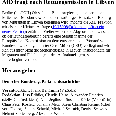
AfD fragt nach Rettungsmission in Libyen
Berlin: (hib/JOH) Ob sich die Bundesregierung an einer neuen
Mittelmeer-Mission sowie an einem sofortigen Einsatz zur Rettung
von Migranten in Libyen beteiligen wird, möchte die AfD-Fraktion
mittels einer Kleinen Anfrage (
19/15008
(Dokument, öffnet ein
neues Fenster)
) erfahren. Weiter wollen die Abgeordneten wissen,
ob der Bundesregierung bereits eine Stellungnahme der
Europäischen Kommission zu dem entsprechenden Vorstoß von
Bundesentwicklungsminister Gerd Müller (CSU) vorliegt und wie
sich aus ihrer Sicht die Sicherheitslage in Libyen, insbesondere für
Migranten und Flüchtlinge in den Aufnahmelagern, seit
Jahresbeginn verändert hat.
Herausgeber
Deutscher Bundestag, Parlamentsnachrichten
Verantwortlich:
Frank Bergmann (V.i.S.d.P.)
Redaktion:
Lisa Brüßler, Claudia Heine, Alexander Heinrich
(stellv. Chefredakteur), Nina Jeglinski,
Susanne Ködel (Volontärin),
Claus Peter Kosfeld, Johanna Metz, Sören Christian Reimer (Chef
vom Dienst), Sandra Schmid, Michael Schmidt, Denise Schwarz,
Helmut Stoltenberg, Alexander Weinlein