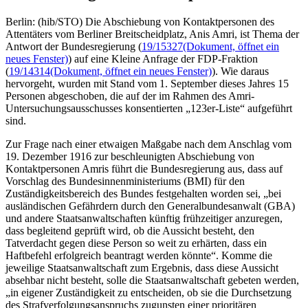
Berlin: (hib/STO) Die Abschiebung von Kontaktpersonen des
Attentäters vom Berliner Breitscheidplatz, Anis Amri, ist Thema der
Antwort der Bundesregierung (
19/15327
(Dokument, öffnet ein
neues Fenster)
) auf eine Kleine Anfrage der FDP-Fraktion
(
19/14314
(Dokument, öffnet ein neues Fenster)
). Wie daraus
hervorgeht, wurden mit Stand vom 1. September dieses Jahres 15
Personen abgeschoben, die auf der im Rahmen des Amri-
Untersuchungsausschusses konsentierten „123er-Liste“ aufgeführt
sind.
Zur Frage nach einer etwaigen Maßgabe nach dem Anschlag vom
19. Dezember 1916 zur beschleunigten Abschiebung von
Kontaktpersonen Amris führt die Bundesregierung aus, dass auf
Vorschlag des Bundesinnenministeriums (BMI) für den
Zuständigkeitsbereich des Bundes festgehalten worden sei, „bei
ausländischen Gefährdern durch den Generalbundesanwalt (GBA)
und andere Staatsanwaltschaften künftig frühzeitiger anzuregen,
dass begleitend geprüft wird, ob die Aussicht besteht, den
Tatverdacht gegen diese Person so weit zu erhärten, dass ein
Haftbefehl erfolgreich beantragt werden könnte“. Komme die
jeweilige Staatsanwaltschaft zum Ergebnis, dass diese Aussicht
absehbar nicht besteht, solle die Staatsanwaltschaft gebeten werden,
„in eigener Zuständigkeit zu entscheiden, ob sie die Durchsetzung
des Strafverfolgungsanspruchs zugunsten einer prioritären