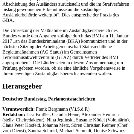
Abschiebung des Ausländers zurückstellt und die im Strafverfahren
bislang gewonnenen Erkenntnisse an die zuständige
Ausländerbehörde weitergibt“. Dies entspreche der Praxis des
GBA.
Die Umsetzung der Maßnahme im Zuständigkeitsbereich des
Bundes wurde den Angaben zufolge durch das BMI am 11. Januar
2017 „an das Bundeskriminalamt (BKA) kommuniziert und in der
nächsten Sitzung der Arbeitsgemeinschaft Statusrechtliche
Begleitmaßnahmen (AG Status) im Gemeinsamen
Terrorismusabwehrzentrum (GTAZ) durch Vertreter des BMI
angesprochen“. Die Länder seien in diesem Zusammenhang um
Prüfung gebeten worden, ob sie eine ähnliche Vorgehensweise in
ihrem jeweiligen Zuständigkeitsbereich anwenden wollen.
Herausgeber
Deutscher Bundestag, Parlamentsnachrichten
Verantwortlich:
Frank Bergmann (V.i.S.d.P.)
Redaktion:
Lisa Brüßler, Claudia Heine, Alexander Heinrich
(stellv. Chefredakteur), Nina Jeglinski,
Susanne Ködel (Volontärin),
Claus Peter Kosfeld, Johanna Metz, Sören Christian Reimer (Chef
vom Dienst), Sandra Schmid, Michael Schmidt, Denise Schwarz,