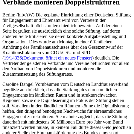
Verbände monieren Doppelstrukturen
Berlin: (hib/AW) Die geplante Einrichtung einer Deutschen Stiftung
für Engagement und Ehrenamt wird von Vertretern der
Zivilgesellschaft höchst unterschiedlich bewertet. Auf der einen
Seite begrüßen sie ausdrücklich eine solche Stiftung, auf deren
anderen Seite kritisieren sie deren konkrete Aufgabenstellung und
Organisation. Dies wurde am Montag in einer öffentlichen
Anhörung des Familienausschusses über den Gesetzentwurf der
Koalitionsfraktionen von CDU/CSU und SPD
(
19/14336
(Dokument, öffnet ein neues Fenster)
) deutlich. Die
Vertreter der geladenen Verbände und Vereine befürchten vor allem
den Aufbau von Doppelstrukturen und monieren die
Zusammensetzung des Stiftungsrates.
Caroline Dangel-Vornbäumen vom Deutschen Landfrauenverband
begrüßte ausdrücklich, dass die Stärkung des ehrenamtlichen
Engagements im ländlichen Raum und in strukturschwachen
Regionen sowie die Digitalisierung im Fokus der Stiftung stehen
soll. Vor allem in den ländlichen Räumen könne die Digitalisierung
helfen, den dringend benötigten Nachwuchs für ehrenamtliches
Engagement zu rekrutieren. Sie mahnte zugleich, dass die Stiftung
dauerhaft mit mindestens 30 Millionen Euro pro Jahr vom Bund
finanziert werden müsse, in keinem Fall dürfe dieses Geld jedoch an
anderer Stelle der Ehrenamtsförderung des Bundes eingespart