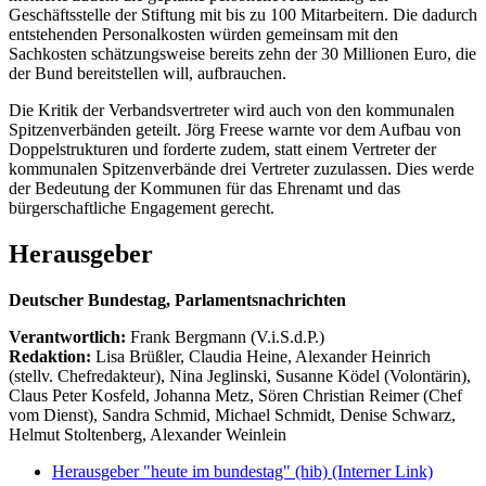
Geschäftsstelle der Stiftung mit bis zu 100 Mitarbeitern. Die dadurch
entstehenden Personalkosten würden gemeinsam mit den
Sachkosten schätzungsweise bereits zehn der 30 Millionen Euro, die
der Bund bereitstellen will, aufbrauchen.
Die Kritik der Verbandsvertreter wird auch von den kommunalen
Spitzenverbänden geteilt. Jörg Freese warnte vor dem Aufbau von
Doppelstrukturen und forderte zudem, statt einem Vertreter der
kommunalen Spitzenverbände drei Vertreter zuzulassen. Dies werde
der Bedeutung der Kommunen für das Ehrenamt und das
bürgerschaftliche Engagement gerecht.
Herausgeber
Deutscher Bundestag, Parlamentsnachrichten
Verantwortlich:
Frank Bergmann (V.i.S.d.P.)
Redaktion:
Lisa Brüßler, Claudia Heine, Alexander Heinrich
(stellv. Chefredakteur), Nina Jeglinski,
Susanne Ködel (Volontärin),
Claus Peter Kosfeld, Johanna Metz, Sören Christian Reimer (Chef
vom Dienst), Sandra Schmid, Michael Schmidt, Denise Schwarz,
Helmut Stoltenberg, Alexander Weinlein
Herausgeber "heute im bundestag" (hib)
(Interner Link)