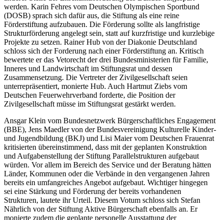
werden. Karin Fehres vom Deutschen Olympischen Sportbund
(DOSB) sprach sich dafür aus, die Stiftung als eine reine
Förderstiftung aufzubauen. Die Förderung sollte als langfristige
Strukturförderung angelegt sein, statt auf kurzfristige und kurzlebige
Projekte zu setzen. Rainer Hub von der Diakonie Deutschland
schloss sich der Forderung nach einer Förderstiftung an. Kritisch
bewertete er das Vetorecht der drei Bundesministerien für Familie,
Inneres und Landwirtschaft im Stiftungsrat und dessen
Zusammensetzung. Die Vertreter der Zivilgesellschaft seien
unterrepräsentiert, monierte Hub. Auch Hartmut Ziebs vom
Deutschen Feuerwehrverband forderte, die Position der
Zivilgesellschaft müsse im Stiftungsrat gestärkt werden.
Ansgar Klein vom Bundesnetzwerk Bürgerschaftliches Engagement
(BBE), Jens Maedler von der Bundesvereinigung Kulturelle Kinder-
und Jugendbildung (BKJ) und Lisi Maier vom Deutschen Frauenrat
kritisierten übereinstimmend, dass mit der geplanten Konstruktion
und Aufgabenstellung der Stiftung Parallelstrukturen aufgebaut
würden. Vor allem im Bereich des Service und der Beratung hätten
Länder, Kommunen oder die Verbände in den vergangenen Jahren
bereits ein umfangreiches Angebot aufgebaut. Wichtiger hingegen
sei eine Stärkung und Förderung der bereits vorhandenen
Strukturen, lautete ihr Urteil. Diesem Votum schloss sich Stefan
Nährlich von der Stiftung Aktive Bürgerschaft ebenfalls an. Er
monierte zudem die geplante personelle Ausstattung der