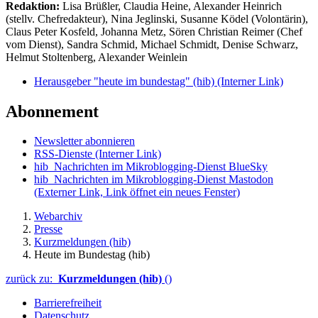
Redaktion:
Lisa Brüßler, Claudia Heine, Alexander Heinrich
(stellv. Chefredakteur), Nina Jeglinski,
Susanne Ködel (Volontärin),
Claus Peter Kosfeld, Johanna Metz, Sören Christian Reimer (Chef
vom Dienst), Sandra Schmid, Michael Schmidt, Denise Schwarz,
Helmut Stoltenberg, Alexander Weinlein
Herausgeber "heute im bundestag" (hib)
(Interner Link)
Abonnement
Newsletter abonnieren
RSS-Dienste
(Interner Link)
hib_Nachrichten im Mikroblogging-Dienst BlueSky
hib_Nachrichten im Mikroblogging-Dienst Mastodon
(Externer Link, Link öffnet ein neues Fenster)
Webarchiv
Presse
Kurzmeldungen (hib)
Heute im Bundestag (hib)
zurück zu:
Kurzmeldungen (hib)
()
Barrierefreiheit
Datenschutz