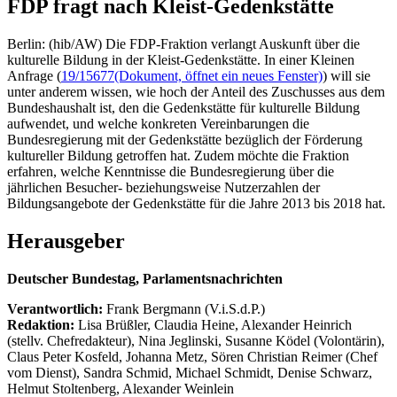
FDP fragt nach Kleist-Gedenkstätte
Berlin: (hib/AW) Die FDP-Fraktion verlangt Auskunft über die
kulturelle Bildung in der Kleist-Gedenkstätte. In einer Kleinen
Anfrage (
19/15677
(Dokument, öffnet ein neues Fenster)
) will sie
unter anderem wissen, wie hoch der Anteil des Zuschusses aus dem
Bundeshaushalt ist, den die Gedenkstätte für kulturelle Bildung
aufwendet, und welche konkreten Vereinbarungen die
Bundesregierung mit der Gedenkstätte bezüglich der Förderung
kultureller Bildung getroffen hat. Zudem möchte die Fraktion
erfahren, welche Kenntnisse die Bundesregierung über die
jährlichen Besucher- beziehungsweise Nutzerzahlen der
Bildungsangebote der Gedenkstätte für die Jahre 2013 bis 2018 hat.
Herausgeber
Deutscher Bundestag, Parlamentsnachrichten
Verantwortlich:
Frank Bergmann (V.i.S.d.P.)
Redaktion:
Lisa Brüßler, Claudia Heine, Alexander Heinrich
(stellv. Chefredakteur), Nina Jeglinski,
Susanne Ködel (Volontärin),
Claus Peter Kosfeld, Johanna Metz, Sören Christian Reimer (Chef
vom Dienst), Sandra Schmid, Michael Schmidt, Denise Schwarz,
Helmut Stoltenberg, Alexander Weinlein