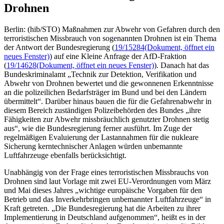
Drohnen
Berlin: (hib/STO) Maßnahmen zur Abwehr von Gefahren durch den
terroristischen Missbrauch von sogenannten Drohnen ist ein Thema
der Antwort der Bundesregierung (
19/15284
(Dokument, öffnet ein
neues Fenster)
) auf eine Kleine Anfrage der AfD-Fraktion
(
19/14628
(Dokument, öffnet ein neues Fenster)
). Danach hat das
Bundeskriminalamt „Technik zur Detektion, Verifikation und
Abwehr von Drohnen bewertet und die gewonnenen Erkenntnisse
an die polizeilichen Bedarfsträger im Bund und bei den Ländern
übermittelt“. Darüber hinaus bauen die für die Gefahrenabwehr in
diesem Bereich zuständigen Polizeibehörden des Bundes „ihre
Fähigkeiten zur Abwehr missbräuchlich genutzter Drohnen stetig
aus“, wie die Bundesregierung ferner ausführt. Im Zuge der
regelmäßigen Evaluierung der Lastannahmen für die nukleare
Sicherung kerntechnischer Anlagen würden unbemannte
Luftfahrzeuge ebenfalls berücksichtigt.
Unabhängig von der Frage eines terroristischen Missbrauchs von
Drohnen sind laut Vorlage mit zwei EU-Verordnungen vom März
und Mai dieses Jahres „wichtige europäische Vorgaben für den
Betrieb und das Inverkehrbringen unbemannter Luftfahrzeuge“ in
Kraft getreten. „Die Bundesregierung hat die Arbeiten zu ihrer
Implementierung in Deutschland aufgenommen“, heißt es in der