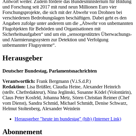
Antwort weiter. Zudem fördere das Bundesministerium für Bildung
und Forschung seit 2017 mit rund neun Millionen Euro vier
Forschungsprojekte, die sich mit der Abwehr von Drohnen bei
verschiedenen Bedrohungslagen beschäftigen. Dabei geht es den
Angaben zufolge unter anderem um die „Abwehr von unbemannten
Flugobjekten für Behörden und Organisationen mit
Sicherheitsaufgaben“ und um ein „sensorgestütztes Überwachungs-
und Alarmierungssystem zur Detektion und Verfolgung
unbemannter Flugsysteme“.
Herausgeber
Deutscher Bundestag, Parlamentsnachrichten
Verantwortlich:
Frank Bergmann (V.i.S.d.P.)
Redaktion:
Lisa Brüßler, Claudia Heine, Alexander Heinrich
(stellv. Chefredakteur), Nina Jeglinski,
Susanne Ködel (Volontärin),
Claus Peter Kosfeld, Johanna Metz, Sören Christian Reimer (Chef
vom Dienst), Sandra Schmid, Michael Schmidt, Denise Schwarz,
Helmut Stoltenberg, Alexander Weinlein
Herausgeber "heute im bundestag" (hib)
(Interner Link)
Abonnement