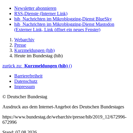
Newsletter abonnieren
RSS-Dienste
(Interner Link)
hib_Nachrichten im Mikroblogging-Dienst BlueSky
hib_Nachrichten im Mikroblogging-Dienst Mastodon
(Externer Link, Link öffnet ein neues Fenster)
Webarchiv
Presse
Kurzmeldungen (hib)
Heute im Bundestag (hib)
zurück zu:
Kurzmeldungen (hib)
()
Barrierefreiheit
Datenschutz
Impressum
© Deutscher Bundestag
Ausdruck aus dem Internet-Angebot des Deutschen Bundestages
https://www.bundestag.de/webarchiv/presse/hib/2019_12/672996-
672996
Stand: 07.08.2026