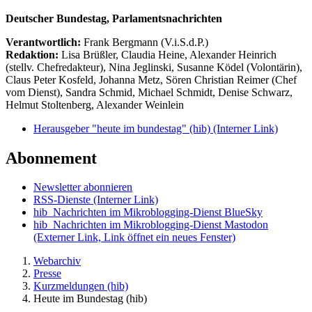
Deutscher Bundestag, Parlamentsnachrichten
Verantwortlich:
Frank Bergmann (V.i.S.d.P.)
Redaktion:
Lisa Brüßler, Claudia Heine, Alexander Heinrich
(stellv. Chefredakteur), Nina Jeglinski,
Susanne Ködel (Volontärin),
Claus Peter Kosfeld, Johanna Metz, Sören Christian Reimer (Chef
vom Dienst), Sandra Schmid, Michael Schmidt, Denise Schwarz,
Helmut Stoltenberg, Alexander Weinlein
Herausgeber "heute im bundestag" (hib)
(Interner Link)
Abonnement
Newsletter abonnieren
RSS-Dienste
(Interner Link)
hib_Nachrichten im Mikroblogging-Dienst BlueSky
hib_Nachrichten im Mikroblogging-Dienst Mastodon
(Externer Link, Link öffnet ein neues Fenster)
Webarchiv
Presse
Kurzmeldungen (hib)
Heute im Bundestag (hib)