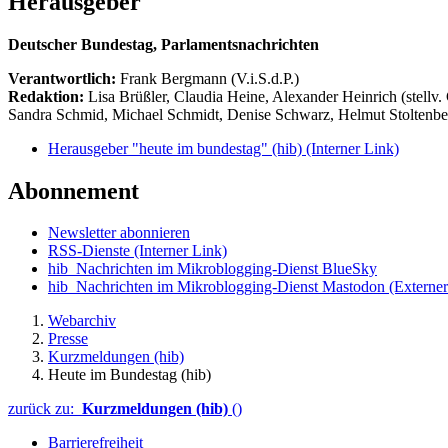
Herausgeber
Deutscher Bundestag, Parlamentsnachrichten
Verantwortlich:
Frank Bergmann (V.i.S.d.P.)
Redaktion:
Lisa Brüßler, Claudia Heine, Alexander Heinrich (stellv.
Sandra Schmid, Michael Schmidt, Denise Schwarz, Helmut Stoltenbe
Herausgeber "heute im bundestag" (hib)
(Interner Link)
Abonnement
Newsletter abonnieren
RSS-Dienste
(Interner Link)
hib_Nachrichten im Mikroblogging-Dienst BlueSky
hib_Nachrichten im Mikroblogging-Dienst Mastodon
(Externer
Webarchiv
Presse
Kurzmeldungen (hib)
Heute im Bundestag (hib)
zurück zu:
Kurzmeldungen (hib)
()
Barrierefreiheit