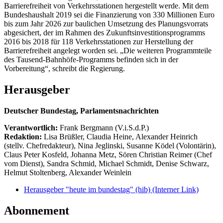
Barrierefreiheit von Verkehrsstationen hergestellt werde. Mit dem
Bundeshaushalt 2019 sei die Finanzierung von 330 Millionen Euro
bis zum Jahr 2026 zur baulichen Umsetzung des Planungsvorrats
abgesichert, der im Rahmen des Zukunftsinvestitionsprogramms
2016 bis 2018 für 118 Verkehrsstationen zur Herstellung der
Barrierefreiheit angelegt worden sei. „Die weiteren Programmteile
des Tausend-Bahnhöfe-Programms befinden sich in der
Vorbereitung“, schreibt die Regierung.
Herausgeber
Deutscher Bundestag, Parlamentsnachrichten
Verantwortlich:
Frank Bergmann (V.i.S.d.P.)
Redaktion:
Lisa Brüßler, Claudia Heine, Alexander Heinrich
(stellv. Chefredakteur), Nina Jeglinski,
Susanne Ködel (Volontärin),
Claus Peter Kosfeld, Johanna Metz, Sören Christian Reimer (Chef
vom Dienst), Sandra Schmid, Michael Schmidt, Denise Schwarz,
Helmut Stoltenberg, Alexander Weinlein
Herausgeber "heute im bundestag" (hib)
(Interner Link)
Abonnement