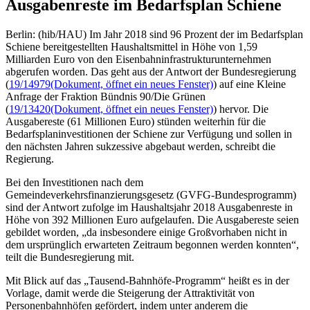
Ausgabenreste im Bedarfsplan Schiene
Berlin: (hib/HAU) Im Jahr 2018 sind 96 Prozent der im Bedarfsplan
Schiene bereitgestellten Haushaltsmittel in Höhe von 1,59
Milliarden Euro von den Eisenbahninfrastrukturunternehmen
abgerufen worden. Das geht aus der Antwort der Bundesregierung
(
19/14979
(Dokument, öffnet ein neues Fenster)
) auf eine Kleine
Anfrage der Fraktion Bündnis 90/Die Grünen
(
19/13420
(Dokument, öffnet ein neues Fenster)
) hervor. Die
Ausgabereste (61 Millionen Euro) stünden weiterhin für die
Bedarfsplaninvestitionen der Schiene zur Verfügung und sollen in
den nächsten Jahren sukzessive abgebaut werden, schreibt die
Regierung.
Bei den Investitionen nach dem
Gemeindeverkehrsfinanzierungsgesetz (GVFG-Bundesprogramm)
sind der Antwort zufolge im Haushaltsjahr 2018 Ausgabenreste in
Höhe von 392 Millionen Euro aufgelaufen. Die Ausgabereste seien
gebildet worden, „da insbesondere einige Großvorhaben nicht in
dem ursprünglich erwarteten Zeitraum begonnen werden konnten“,
teilt die Bundesregierung mit.
Mit Blick auf das „Tausend-Bahnhöfe-Programm“ heißt es in der
Vorlage, damit werde die Steigerung der Attraktivität von
Personenbahnhöfen gefördert, indem unter anderem die