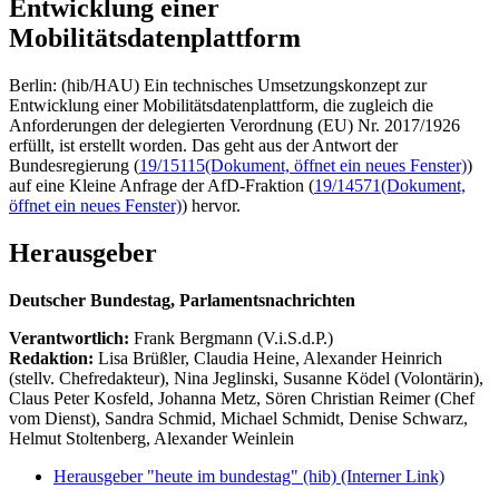
Entwicklung einer
Mobilitätsdatenplattform
Berlin: (hib/HAU) Ein technisches Umsetzungskonzept zur
Entwicklung einer Mobilitätsdatenplattform, die zugleich die
Anforderungen der delegierten Verordnung (EU) Nr. 2017/1926
erfüllt, ist erstellt worden. Das geht aus der Antwort der
Bundesregierung (
19/15115
(Dokument, öffnet ein neues Fenster)
)
auf eine Kleine Anfrage der AfD-Fraktion (
19/14571
(Dokument,
öffnet ein neues Fenster)
) hervor.
Herausgeber
Deutscher Bundestag, Parlamentsnachrichten
Verantwortlich:
Frank Bergmann (V.i.S.d.P.)
Redaktion:
Lisa Brüßler, Claudia Heine, Alexander Heinrich
(stellv. Chefredakteur), Nina Jeglinski,
Susanne Ködel (Volontärin),
Claus Peter Kosfeld, Johanna Metz, Sören Christian Reimer (Chef
vom Dienst), Sandra Schmid, Michael Schmidt, Denise Schwarz,
Helmut Stoltenberg, Alexander Weinlein
Herausgeber "heute im bundestag" (hib)
(Interner Link)