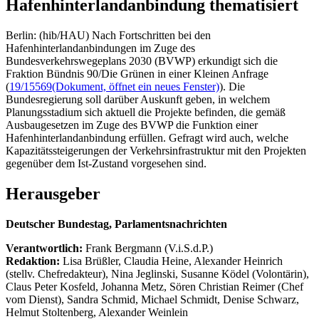
Hafenhinterlandanbindung thematisiert
Berlin: (hib/HAU) Nach Fortschritten bei den
Hafenhinterlandanbindungen im Zuge des
Bundesverkehrswegeplans 2030 (BVWP) erkundigt sich die
Fraktion Bündnis 90/Die Grünen in einer Kleinen Anfrage
(
19/15569
(Dokument, öffnet ein neues Fenster)
). Die
Bundesregierung soll darüber Auskunft geben, in welchem
Planungsstadium sich aktuell die Projekte befinden, die gemäß
Ausbaugesetzen im Zuge des BVWP die Funktion einer
Hafenhinterlandanbindung erfüllen. Gefragt wird auch, welche
Kapazitätssteigerungen der Verkehrsinfrastruktur mit den Projekten
gegenüber dem Ist-Zustand vorgesehen sind.
Herausgeber
Deutscher Bundestag, Parlamentsnachrichten
Verantwortlich:
Frank Bergmann (V.i.S.d.P.)
Redaktion:
Lisa Brüßler, Claudia Heine, Alexander Heinrich
(stellv. Chefredakteur), Nina Jeglinski,
Susanne Ködel (Volontärin),
Claus Peter Kosfeld, Johanna Metz, Sören Christian Reimer (Chef
vom Dienst), Sandra Schmid, Michael Schmidt, Denise Schwarz,
Helmut Stoltenberg, Alexander Weinlein