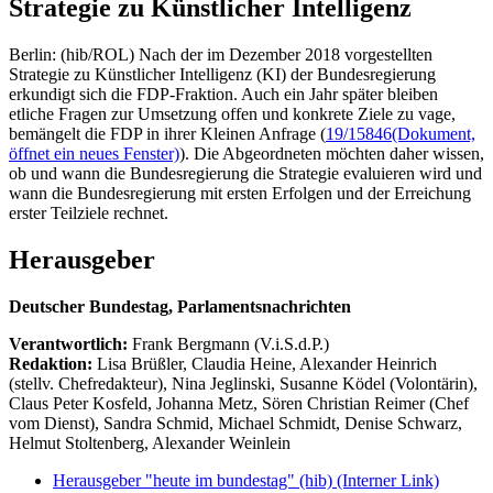
Strategie zu Künstlicher Intelligenz
Berlin: (hib/ROL) Nach der im Dezember 2018 vorgestellten
Strategie zu Künstlicher Intelligenz (KI) der Bundesregierung
erkundigt sich die FDP-Fraktion. Auch ein Jahr später bleiben
etliche Fragen zur Umsetzung offen und konkrete Ziele zu vage,
bemängelt die FDP in ihrer Kleinen Anfrage (
19/15846
(Dokument,
öffnet ein neues Fenster)
). Die Abgeordneten möchten daher wissen,
ob und wann die Bundesregierung die Strategie evaluieren wird und
wann die Bundesregierung mit ersten Erfolgen und der Erreichung
erster Teilziele rechnet.
Herausgeber
Deutscher Bundestag, Parlamentsnachrichten
Verantwortlich:
Frank Bergmann (V.i.S.d.P.)
Redaktion:
Lisa Brüßler, Claudia Heine, Alexander Heinrich
(stellv. Chefredakteur), Nina Jeglinski,
Susanne Ködel (Volontärin),
Claus Peter Kosfeld, Johanna Metz, Sören Christian Reimer (Chef
vom Dienst), Sandra Schmid, Michael Schmidt, Denise Schwarz,
Helmut Stoltenberg, Alexander Weinlein
Herausgeber "heute im bundestag" (hib)
(Interner Link)