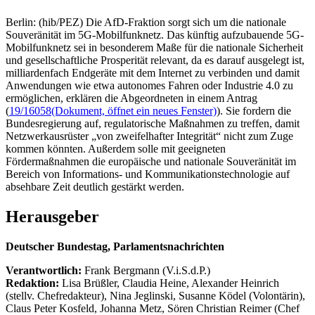
Berlin: (hib/PEZ) Die AfD-Fraktion sorgt sich um die nationale
Souveränität im 5G-Mobilfunknetz. Das künftig aufzubauende 5G-
Mobilfunknetz sei in besonderem Maße für die nationale Sicherheit
und gesellschaftliche Prosperität relevant, da es darauf ausgelegt ist,
milliardenfach Endgeräte mit dem Internet zu verbinden und damit
Anwendungen wie etwa autonomes Fahren oder Industrie 4.0 zu
ermöglichen, erklären die Abgeordneten in einem Antrag
(
19/16058
(Dokument, öffnet ein neues Fenster)
). Sie fordern die
Bundesregierung auf, regulatorische Maßnahmen zu treffen, damit
Netzwerkausrüster „von zweifelhafter Integrität“ nicht zum Zuge
kommen könnten. Außerdem solle mit geeigneten
Fördermaßnahmen die europäische und nationale Souveränität im
Bereich von Informations- und Kommunikationstechnologie auf
absehbare Zeit deutlich gestärkt werden.
Herausgeber
Deutscher Bundestag, Parlamentsnachrichten
Verantwortlich:
Frank Bergmann (V.i.S.d.P.)
Redaktion:
Lisa Brüßler, Claudia Heine, Alexander Heinrich
(stellv. Chefredakteur), Nina Jeglinski,
Susanne Ködel (Volontärin),
Claus Peter Kosfeld, Johanna Metz, Sören Christian Reimer (Chef