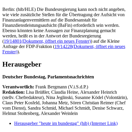
Berlin: (hib/HLE) Die Bundesregierung kann noch nicht angeben,
wie viele zusätzliche Stellen für die Übertragung der Aufsicht von
Finanzanlagenvermittlern auf die Bundesanstalt für
Finanzdienstleistungsaufsicht (BaFin) erforderlich sein werden.
Ebenso könnten keine Aussagen zur Finanzplanung gemacht
werden, heißt es in der Antwort der Bundesregierung
(
19/14801
(Dokument, öffnet ein neues Fenster)
) auf die Kleine
Anfrage der FDP-Fraktion (
19/14228
(Dokument, öffnet ein neues
Fenster)
).
Herausgeber
Deutscher Bundestag, Parlamentsnachrichten
Verantwortlich:
Frank Bergmann (V.i.S.d.P.)
Redaktion:
Lisa Brüßler, Claudia Heine, Alexander Heinrich
(stellv. Chefredakteur), Nina Jeglinski,
Susanne Ködel (Volontärin),
Claus Peter Kosfeld, Johanna Metz, Sören Christian Reimer (Chef
vom Dienst), Sandra Schmid, Michael Schmidt, Denise Schwarz,
Helmut Stoltenberg, Alexander Weinlein
Herausgeber "heute im bundestag" (hib)
(Interner Link)