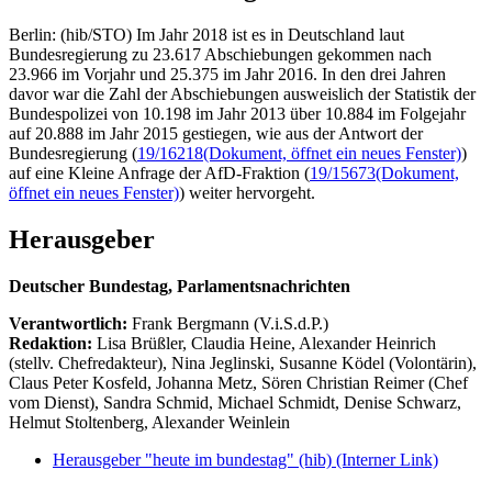
Berlin: (hib/STO) Im Jahr 2018 ist es in Deutschland laut
Bundesregierung zu 23.617 Abschiebungen gekommen nach
23.966 im Vorjahr und 25.375 im Jahr 2016. In den drei Jahren
davor war die Zahl der Abschiebungen ausweislich der Statistik der
Bundespolizei von 10.198 im Jahr 2013 über 10.884 im Folgejahr
auf 20.888 im Jahr 2015 gestiegen, wie aus der Antwort der
Bundesregierung (
19/16218
(Dokument, öffnet ein neues Fenster)
)
auf eine Kleine Anfrage der AfD-Fraktion (
19/15673
(Dokument,
öffnet ein neues Fenster)
) weiter hervorgeht.
Herausgeber
Deutscher Bundestag, Parlamentsnachrichten
Verantwortlich:
Frank Bergmann (V.i.S.d.P.)
Redaktion:
Lisa Brüßler, Claudia Heine, Alexander Heinrich
(stellv. Chefredakteur), Nina Jeglinski,
Susanne Ködel (Volontärin),
Claus Peter Kosfeld, Johanna Metz, Sören Christian Reimer (Chef
vom Dienst), Sandra Schmid, Michael Schmidt, Denise Schwarz,
Helmut Stoltenberg, Alexander Weinlein
Herausgeber "heute im bundestag" (hib)
(Interner Link)