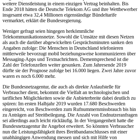
weitere Dienstleistung in einem einzigen Vertrag beinhalten. Bis
Ende 2018 hätten die Deutsche Telekom AG und ihre Wettbewerber
insgesamt etwa 32,4 Millionen eigenständige Bündeltarife
vermarktet, erklärt die Bundesregierung.
Weniger gefragt seien hingegen herkömmliche
Telekommunikationsnetze. Sowohl die Umsätze mit diesen Netzen
als auch die darüber abgewickelten Gesprächsminuten sanken den
Angaben zufolge: Die Menschen in Deutschland telefonieren
mittlerweile bevorzugt mobil beziehungsweise kommunizieren über
Messaging-Apps und Textnachrichten. Dementsprechend ist die
Zahl der Telefonzellen weiter gesunken. Zum Jahresende 2019
dürfte sie der Prognose zufolge bei 16.000 liegen. Zwei Jahre zuvor
waren es noch 6.000 mehr.
Die Bundesnetzagentur, die auch als direkte Anlaufstelle für
Verbraucher dient, bekommt die Vielfalt an technologischen und
tariflichen Möglichkeiten sowie die Anbieterbreite dabei deutlich zu
spüren: Im ersten Halbjahr 2019 wurden 17.680 Beschwerden
eingereicht, von Beschwerden zum Rufnummernmissbrauch bis hin
zu Anträgen auf Streitbeilegung. Die Anzahl von Endnutzeranfragen
sei allerdings auch leicht rückläufig. In der Vergangenheit hatte die
Bundesnetzagentur ihr Angebot erweitert. So könnten Verbraucher
nun die Leistungsfähigkeit ihres Breitbandanschlusses mit einer
unabhängigen Anwendung messen und sich mit Hilfe von