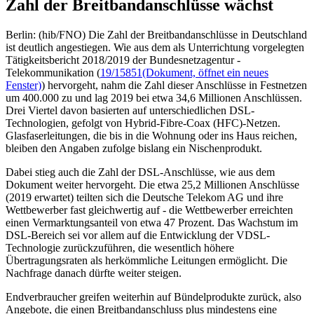
Zahl der Breitbandanschlüsse wächst
Berlin: (hib/FNO) Die Zahl der Breitbandanschlüsse in Deutschland
ist deutlich angestiegen. Wie aus dem als Unterrichtung vorgelegten
Tätigkeitsbericht 2018/2019 der Bundesnetzagentur -
Telekommunikation (
19/15851
(Dokument, öffnet ein neues
Fenster)
) hervorgeht, nahm die Zahl dieser Anschlüsse in Festnetzen
um 400.000 zu und lag 2019 bei etwa 34,6 Millionen Anschlüssen.
Drei Viertel davon basierten auf unterschiedlichen DSL-
Technologien, gefolgt von Hybrid-Fibre-Coax (HFC)-Netzen.
Glasfaserleitungen, die bis in die Wohnung oder ins Haus reichen,
bleiben den Angaben zufolge bislang ein Nischenprodukt.
Dabei stieg auch die Zahl der DSL-Anschlüsse, wie aus dem
Dokument weiter hervorgeht. Die etwa 25,2 Millionen Anschlüsse
(2019 erwartet) teilten sich die Deutsche Telekom AG und ihre
Wettbewerber fast gleichwertig auf - die Wettbewerber erreichten
einen Vermarktungsanteil von etwa 47 Prozent. Das Wachstum im
DSL-Bereich sei vor allem auf die Entwicklung der VDSL-
Technologie zurückzuführen, die wesentlich höhere
Übertragungsraten als herkömmliche Leitungen ermöglicht. Die
Nachfrage danach dürfte weiter steigen.
Endverbraucher greifen weiterhin auf Bündelprodukte zurück, also
Angebote, die einen Breitbandanschluss plus mindestens eine