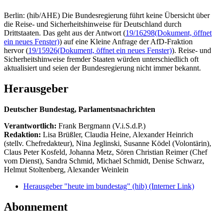
Berlin: (hib/AHE) Die Bundesregierung führt keine Übersicht über
die Reise- und Sicherheitshinweise für Deutschland durch
Drittstaaten. Das geht aus der Antwort (
19/16298
(Dokument, öffnet
ein neues Fenster)
) auf eine Kleine Anfrage der AfD-Fraktion
hervor (
19/15926
(Dokument, öffnet ein neues Fenster)
). Reise- und
Sicherheitshinweise fremder Staaten würden unterschiedlich oft
aktualisiert und seien der Bundesregierung nicht immer bekannt.
Herausgeber
Deutscher Bundestag, Parlamentsnachrichten
Verantwortlich:
Frank Bergmann (V.i.S.d.P.)
Redaktion:
Lisa Brüßler, Claudia Heine, Alexander Heinrich
(stellv. Chefredakteur), Nina Jeglinski,
Susanne Ködel (Volontärin),
Claus Peter Kosfeld, Johanna Metz, Sören Christian Reimer (Chef
vom Dienst), Sandra Schmid, Michael Schmidt, Denise Schwarz,
Helmut Stoltenberg, Alexander Weinlein
Herausgeber "heute im bundestag" (hib)
(Interner Link)
Abonnement