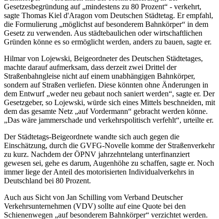
Gesetzesbegründung auf „mindestens zu 80 Prozent“ - verkehrt,
sagte Thomas Kiel d'Aragon vom Deutschen Städtetag. Er empfahl,
die Formulierung „möglichst auf besonderem Bahnkörper“ in dem
Gesetz zu verwenden. Aus städtebaulichen oder wirtschaftlichen
Gründen könne es so ermöglicht werden, anders zu bauen, sagte er.
Hilmar von Lojewski, Beigeordneter des Deutschen Städtetages,
machte darauf aufmerksam, dass derzeit zwei Drittel der
Straßenbahngleise nicht auf einem unabhängigen Bahnkörper,
sondern auf Straßen verliefen. Diese könnten ohne Änderungen in
dem Entwurf „weder neu gebaut noch saniert werden“, sagte er. Der
Gesetzgeber, so Lojewski, würde sich eines Mittels beschneiden, mit
dem das gesamte Netz „auf Vordermann“ gebracht werden könne.
„Das wäre jammerschade und verkehrspolitisch verfehlt“, urteilte er.
Der Städtetags-Beigeordnete wandte sich auch gegen die
Einschätzung, durch die GVFG-Novelle komme der Straßenverkehr
zu kurz. Nachdem der ÖPNV jahrzehntelang unterfinanziert
gewesen sei, gehe es darum, Augenhöhe zu schaffen, sagte er. Noch
immer liege der Anteil des motorisierten Individualverkehrs in
Deutschland bei 80 Prozent.
Auch aus Sicht von Jan Schilling vom Verband Deutscher
Verkehrsunternehmen (VDV) sollte auf eine Quote bei den
Schienenwegen „auf besonderem Bahnkörper“ verzichtet werden.