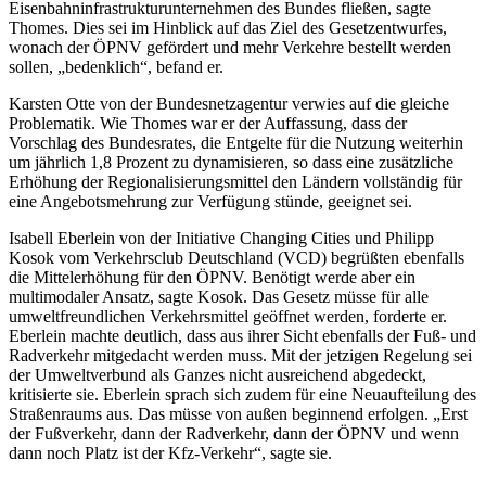
Eisenbahninfrastrukturunternehmen des Bundes fließen, sagte
Thomes. Dies sei im Hinblick auf das Ziel des Gesetzentwurfes,
wonach der ÖPNV gefördert und mehr Verkehre bestellt werden
sollen, „bedenklich“, befand er.
Karsten Otte von der Bundesnetzagentur verwies auf die gleiche
Problematik. Wie Thomes war er der Auffassung, dass der
Vorschlag des Bundesrates, die Entgelte für die Nutzung weiterhin
um jährlich 1,8 Prozent zu dynamisieren, so dass eine zusätzliche
Erhöhung der Regionalisierungsmittel den Ländern vollständig für
eine Angebotsmehrung zur Verfügung stünde, geeignet sei.
Isabell Eberlein von der Initiative Changing Cities und Philipp
Kosok vom Verkehrsclub Deutschland (VCD) begrüßten ebenfalls
die Mittelerhöhung für den ÖPNV. Benötigt werde aber ein
multimodaler Ansatz, sagte Kosok. Das Gesetz müsse für alle
umweltfreundlichen Verkehrsmittel geöffnet werden, forderte er.
Eberlein machte deutlich, dass aus ihrer Sicht ebenfalls der Fuß- und
Radverkehr mitgedacht werden muss. Mit der jetzigen Regelung sei
der Umweltverbund als Ganzes nicht ausreichend abgedeckt,
kritisierte sie. Eberlein sprach sich zudem für eine Neuaufteilung des
Straßenraums aus. Das müsse von außen beginnend erfolgen. „Erst
der Fußverkehr, dann der Radverkehr, dann der ÖPNV und wenn
dann noch Platz ist der Kfz-Verkehr“, sagte sie.