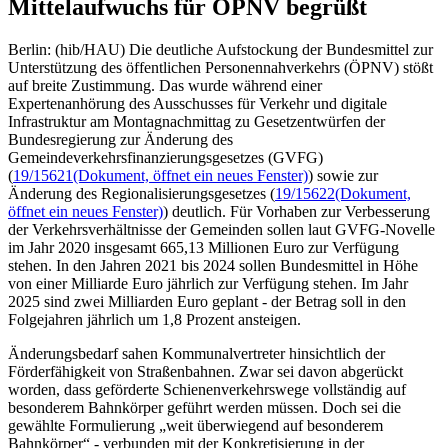
Mittelaufwuchs für ÖPNV begrüßt
Berlin: (hib/HAU) Die deutliche Aufstockung der Bundesmittel zur
Unterstützung des öffentlichen Personennahverkehrs (ÖPNV) stößt
auf breite Zustimmung. Das wurde während einer
Expertenanhörung des Ausschusses für Verkehr und digitale
Infrastruktur am Montagnachmittag zu Gesetzentwürfen der
Bundesregierung zur Änderung des
Gemeindeverkehrsfinanzierungsgesetzes (GVFG)
(
19/15621
(Dokument, öffnet ein neues Fenster)
) sowie zur
Änderung des Regionalisierungsgesetzes (
19/15622
(Dokument,
öffnet ein neues Fenster)
) deutlich. Für Vorhaben zur Verbesserung
der Verkehrsverhältnisse der Gemeinden sollen laut GVFG-Novelle
im Jahr 2020 insgesamt 665,13 Millionen Euro zur Verfügung
stehen. In den Jahren 2021 bis 2024 sollen Bundesmittel in Höhe
von einer Milliarde Euro jährlich zur Verfügung stehen. Im Jahr
2025 sind zwei Milliarden Euro geplant - der Betrag soll in den
Folgejahren jährlich um 1,8 Prozent ansteigen.
Änderungsbedarf sahen Kommunalvertreter hinsichtlich der
Förderfähigkeit von Straßenbahnen. Zwar sei davon abgerückt
worden, dass geförderte Schienenverkehrswege vollständig auf
besonderem Bahnkörper geführt werden müssen. Doch sei die
gewählte Formulierung „weit überwiegend auf besonderem
Bahnkörper“ - verbunden mit der Konkretisierung in der