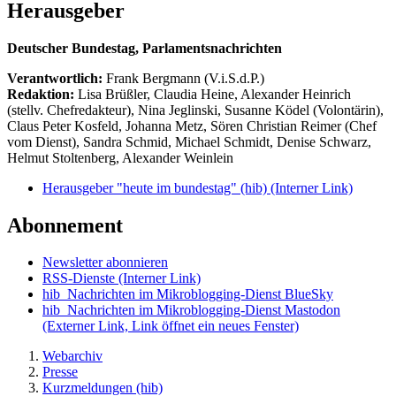
Herausgeber
Deutscher Bundestag, Parlamentsnachrichten
Verantwortlich:
Frank Bergmann (V.i.S.d.P.)
Redaktion:
Lisa Brüßler, Claudia Heine, Alexander Heinrich
(stellv. Chefredakteur), Nina Jeglinski,
Susanne Ködel (Volontärin),
Claus Peter Kosfeld, Johanna Metz, Sören Christian Reimer (Chef
vom Dienst), Sandra Schmid, Michael Schmidt, Denise Schwarz,
Helmut Stoltenberg, Alexander Weinlein
Herausgeber "heute im bundestag" (hib)
(Interner Link)
Abonnement
Newsletter abonnieren
RSS-Dienste
(Interner Link)
hib_Nachrichten im Mikroblogging-Dienst BlueSky
hib_Nachrichten im Mikroblogging-Dienst Mastodon
(Externer Link, Link öffnet ein neues Fenster)
Webarchiv
Presse
Kurzmeldungen (hib)