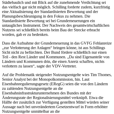
Städtebaulich und mit Blick auf die zunehmende Verdichtung sei
das vielfach gar nicht möglich. Schilling forderte zudem, kurzfristig
eine Aktualisierung der Standardisierten Bewertung und der
Planungsbeschleunigung in den Fokus zu nehmen. Die
Standardisierte Bewertung sei bei Grunderneuerungen ein
untaugliches Instrument. Der Nachweis des gesamtwirtschaftlichen
Nutzens sei schließlich bereits beim Bau der Strecke erbracht
worden, gab er zu bedenken.
Dass die Aufnahme der Grunderneuerung in das GVFG Fehlanreize
„zur Verlotterung der Anlagen“ bringen könne, ist aus Schillings
Sicht nicht zu befürchten. Der Bund fördere schließlich nur einen
Teil - den Rest Länder und Kommunen. „Da sind Eigenanteile von
Ländern und Kommunen drin, die einen Anreiz schaffen, nichts
verlottern zu lassen“, sagte der VDV-Vertreter.
Auf die Problematik steigender Nutzungsentgelte wies Tim Thomes,
Senior Analyst bei der Monopolkommission, hin. Laut
Eisenbahnregulierungsgesetz (ERegG) seien die von den Ländern
zu zahlenden Nutzungsentgelte an die
Eisenbahninfrastrukturunternehmen des Bundes mit der
Änderungsrate der Regionalisierungsmittel verknüpft. Etwa die
Hälfte der zusätzlich zur Verfügung gestellten Mittel würden seiner
Aussage nach bei unverändertem Gesetzentwurf in Form erhöhter
Nutzungsentgelte unmittelbar an die