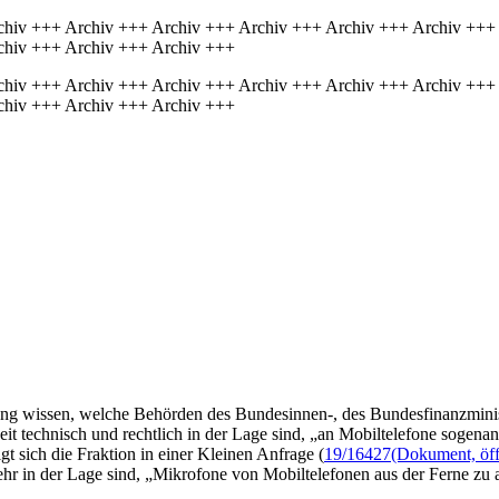
chiv +++ Archiv +++ Archiv +++ Archiv +++ Archiv +++ Archiv +++
chiv +++ Archiv +++ Archiv +++
chiv +++ Archiv +++ Archiv +++ Archiv +++ Archiv +++ Archiv +++
chiv +++ Archiv +++ Archiv +++
ung wissen, welche Behörden des Bundesinnen-, des Bundesfinanzminis
 technisch und rechtlich in der Lage sind, „an Mobiltelefone sogenann
 sich die Fraktion in einer Kleinen Anfrage (
19/16427
(Dokument, öff
r in der Lage sind, „Mikrofone von Mobiltelefonen aus der Ferne zu a