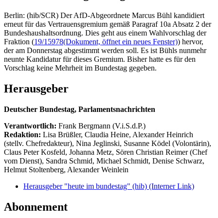
Berlin: (hib/SCR) Der AfD-Abgeordnete Marcus Bühl kandidiert
erneut für das Vertrauensgremium gemäß Paragraf 10a Absatz 2 der
Bundeshaushaltsordnung. Dies geht aus einem Wahlvorschlag der
Fraktion (
19/15978
(Dokument, öffnet ein neues Fenster)
) hervor,
der am Donnerstag abgestimmt werden soll. Es ist Bühls nunmehr
neunte Kandidatur für dieses Gremium. Bisher hatte es für den
Vorschlag keine Mehrheit im Bundestag gegeben.
Herausgeber
Deutscher Bundestag, Parlamentsnachrichten
Verantwortlich:
Frank Bergmann (V.i.S.d.P.)
Redaktion:
Lisa Brüßler, Claudia Heine, Alexander Heinrich
(stellv. Chefredakteur), Nina Jeglinski,
Susanne Ködel (Volontärin),
Claus Peter Kosfeld, Johanna Metz, Sören Christian Reimer (Chef
vom Dienst), Sandra Schmid, Michael Schmidt, Denise Schwarz,
Helmut Stoltenberg, Alexander Weinlein
Herausgeber "heute im bundestag" (hib)
(Interner Link)
Abonnement