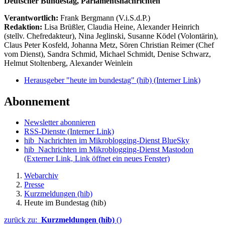
Deutscher Bundestag, Parlamentsnachrichten
Verantwortlich:
Frank Bergmann (V.i.S.d.P.)
Redaktion:
Lisa Brüßler, Claudia Heine, Alexander Heinrich
(stellv. Chefredakteur), Nina Jeglinski,
Susanne Ködel (Volontärin),
Claus Peter Kosfeld, Johanna Metz, Sören Christian Reimer (Chef
vom Dienst), Sandra Schmid, Michael Schmidt, Denise Schwarz,
Helmut Stoltenberg, Alexander Weinlein
Herausgeber "heute im bundestag" (hib)
(Interner Link)
Abonnement
Newsletter abonnieren
RSS-Dienste
(Interner Link)
hib_Nachrichten im Mikroblogging-Dienst BlueSky
hib_Nachrichten im Mikroblogging-Dienst Mastodon
(Externer Link, Link öffnet ein neues Fenster)
Webarchiv
Presse
Kurzmeldungen (hib)
Heute im Bundestag (hib)
zurück zu:
Kurzmeldungen (hib)
()