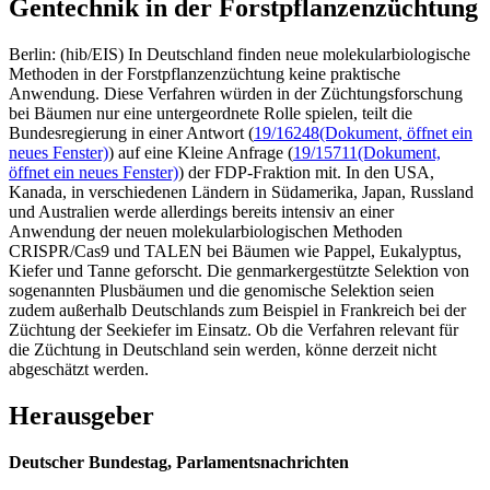
Gentechnik in der Forstpflanzenzüchtung
Berlin: (hib/EIS) In Deutschland finden neue molekularbiologische
Methoden in der Forstpflanzenzüchtung keine praktische
Anwendung. Diese Verfahren würden in der Züchtungsforschung
bei Bäumen nur eine untergeordnete Rolle spielen, teilt die
Bundesregierung in einer Antwort (
19/16248
(Dokument, öffnet ein
neues Fenster)
) auf eine Kleine Anfrage (
19/15711
(Dokument,
öffnet ein neues Fenster)
) der FDP-Fraktion mit. In den USA,
Kanada, in verschiedenen Ländern in Südamerika, Japan, Russland
und Australien werde allerdings bereits intensiv an einer
Anwendung der neuen molekularbiologischen Methoden
CRISPR/Cas9 und TALEN bei Bäumen wie Pappel, Eukalyptus,
Kiefer und Tanne geforscht. Die genmarkergestützte Selektion von
sogenannten Plusbäumen und die genomische Selektion seien
zudem außerhalb Deutschlands zum Beispiel in Frankreich bei der
Züchtung der Seekiefer im Einsatz. Ob die Verfahren relevant für
die Züchtung in Deutschland sein werden, könne derzeit nicht
abgeschätzt werden.
Herausgeber
Deutscher Bundestag, Parlamentsnachrichten