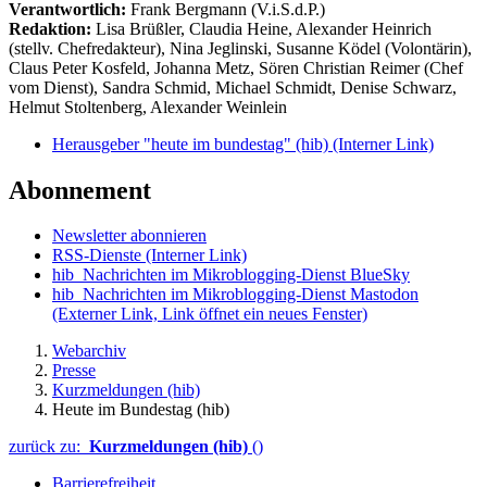
Verantwortlich:
Frank Bergmann (V.i.S.d.P.)
Redaktion:
Lisa Brüßler, Claudia Heine, Alexander Heinrich
(stellv. Chefredakteur), Nina Jeglinski,
Susanne Ködel (Volontärin),
Claus Peter Kosfeld, Johanna Metz, Sören Christian Reimer (Chef
vom Dienst), Sandra Schmid, Michael Schmidt, Denise Schwarz,
Helmut Stoltenberg, Alexander Weinlein
Herausgeber "heute im bundestag" (hib)
(Interner Link)
Abonnement
Newsletter abonnieren
RSS-Dienste
(Interner Link)
hib_Nachrichten im Mikroblogging-Dienst BlueSky
hib_Nachrichten im Mikroblogging-Dienst Mastodon
(Externer Link, Link öffnet ein neues Fenster)
Webarchiv
Presse
Kurzmeldungen (hib)
Heute im Bundestag (hib)
zurück zu:
Kurzmeldungen (hib)
()
Barrierefreiheit