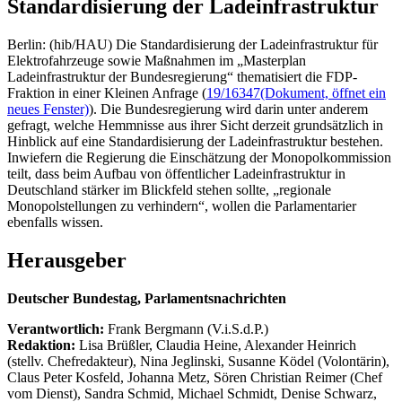
Standardisierung der Ladeinfrastruktur
Berlin: (hib/HAU) Die Standardisierung der Ladeinfrastruktur für
Elektrofahrzeuge sowie Maßnahmen im „Masterplan
Ladeinfrastruktur der Bundesregierung“ thematisiert die FDP-
Fraktion in einer Kleinen Anfrage (
19/16347
(Dokument, öffnet ein
neues Fenster)
). Die Bundesregierung wird darin unter anderem
gefragt, welche Hemmnisse aus ihrer Sicht derzeit grundsätzlich in
Hinblick auf eine Standardisierung der Ladeinfrastruktur bestehen.
Inwiefern die Regierung die Einschätzung der Monopolkommission
teilt, dass beim Aufbau von öffentlicher Ladeinfrastruktur in
Deutschland stärker im Blickfeld stehen sollte, „regionale
Monopolstellungen zu verhindern“, wollen die Parlamentarier
ebenfalls wissen.
Herausgeber
Deutscher Bundestag, Parlamentsnachrichten
Verantwortlich:
Frank Bergmann (V.i.S.d.P.)
Redaktion:
Lisa Brüßler, Claudia Heine, Alexander Heinrich
(stellv. Chefredakteur), Nina Jeglinski,
Susanne Ködel (Volontärin),
Claus Peter Kosfeld, Johanna Metz, Sören Christian Reimer (Chef
vom Dienst), Sandra Schmid, Michael Schmidt, Denise Schwarz,