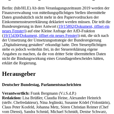
Berlin: (hib/HLE) Ab dem Veranlagungszeitraum 2019 werden der
Finanzverwaltung von mitteilungspflichtigen Stellen übermittelte
Daten grundsätzlich nicht mehr in den Papiervordrucken der
Einkommenssteuererklärung deklariert werden müssen. Die teilt die
Bundesregierung in ihrer Antwort (
19/15892
(Dokument, öffnet ein
neues Fenster)
) auf eine Kleine Anfrage der AfD-Fraktion
(
19/15430
(Dokument, öffnet ein neues Fenster)
) mit, die sich nach
der Umsetzung der Umsetzungsstrategie der Bundesregierung
„Digitalisierung gestalten“ erkundigt hatte. Den Steuerpflichtigen
stehe es jedoch weiterhin frei, in der Steuererklärung eigene
Angaben zu machen, da die von dritter Seite übermittelten Daten
nicht die Bindungswirkung eines Grundlagenbescheides hätten,
erklärt die Regierung.
Herausgeber
Deutscher Bundestag, Parlamentsnachrichten
Verantwortlich:
Frank Bergmann (V.i.S.d.P.)
Redaktion:
Lisa Brüßler, Claudia Heine, Alexander Heinrich
(stellv. Chefredakteur), Nina Jeglinski,
Susanne Ködel (Volontärin),
Claus Peter Kosfeld, Johanna Metz, Sören Christian Reimer (Chef
vom Dienst), Sandra Schmid, Michael Schmidt, Denise Schwarz,