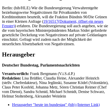
Berlin: (hib/HLE) Wie die Bundesregierung Verwahrentgelte
beziehungsweise Negativzinsen für Privatkunden von
Kreditinstituten beurteilt, will die Fraktion Bündnis 90/Die Grünen
in einer Kleinen Anfrage (
19/16517
(Dokument, öffnet ein neues
Fenster)
) erfahren. Die Bundesregierung soll auch angeben, wie sie
die vom bayerischen Ministerpräsidenten Markus Söder geforderte
gesetzliche Deckelung von Negativzinsen auf private Geldanlagen
einschätzt. Gefragt wird zudem nach der Möglichkeit der
steuerlichen Absetzbarkeit von Negativzinsen.
Herausgeber
Deutscher Bundestag, Parlamentsnachrichten
Verantwortlich:
Frank Bergmann (V.i.S.d.P.)
Redaktion:
Lisa Brüßler, Claudia Heine, Alexander Heinrich
(stellv. Chefredakteur), Nina Jeglinski,
Susanne Ködel (Volontärin),
Claus Peter Kosfeld, Johanna Metz, Sören Christian Reimer (Chef
vom Dienst), Sandra Schmid, Michael Schmidt, Denise Schwarz,
Helmut Stoltenberg, Alexander Weinlein
Herausgeber "heute im bundestag" (hib)
(Interner Link)