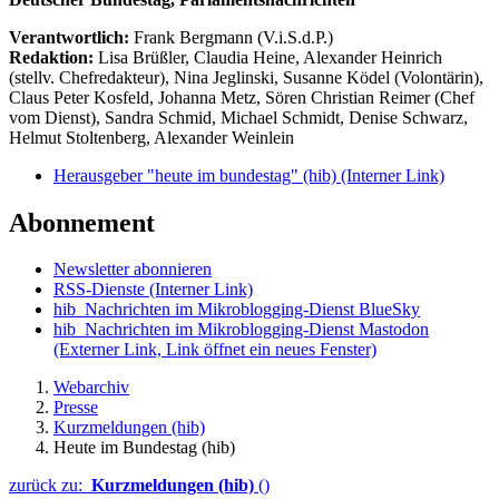
Verantwortlich:
Frank Bergmann (V.i.S.d.P.)
Redaktion:
Lisa Brüßler, Claudia Heine, Alexander Heinrich
(stellv. Chefredakteur), Nina Jeglinski,
Susanne Ködel (Volontärin),
Claus Peter Kosfeld, Johanna Metz, Sören Christian Reimer (Chef
vom Dienst), Sandra Schmid, Michael Schmidt, Denise Schwarz,
Helmut Stoltenberg, Alexander Weinlein
Herausgeber "heute im bundestag" (hib)
(Interner Link)
Abonnement
Newsletter abonnieren
RSS-Dienste
(Interner Link)
hib_Nachrichten im Mikroblogging-Dienst BlueSky
hib_Nachrichten im Mikroblogging-Dienst Mastodon
(Externer Link, Link öffnet ein neues Fenster)
Webarchiv
Presse
Kurzmeldungen (hib)
Heute im Bundestag (hib)
zurück zu:
Kurzmeldungen (hib)
()