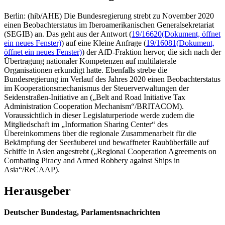
Berlin: (hib/AHE) Die Bundesregierung strebt zu November 2020
einen Beobachterstatus im Iberoamerikanischen Generalsekretariat
(SEGIB) an. Das geht aus der Antwort (
19/16620
(Dokument, öffnet
ein neues Fenster)
) auf eine Kleine Anfrage (
19/16081
(Dokument,
öffnet ein neues Fenster)
) der AfD-Fraktion hervor, die sich nach der
Übertragung nationaler Kompetenzen auf multilaterale
Organisationen erkundigt hatte. Ebenfalls strebe die
Bundesregierung im Verlauf des Jahres 2020 einen Beobachterstatus
im Kooperationsmechanismus der Steuerverwaltungen der
Seidenstraßen-Initiative an („Belt and Road Initiative Tax
Administration Cooperation Mechanism“/BRITACOM).
Voraussichtlich in dieser Legislaturperiode werde zudem die
Mitgliedschaft im „Information Sharing Center“ des
Übereinkommens über die regionale Zusammenarbeit für die
Bekämpfung der Seeräuberei und bewaffneter Raubüberfälle auf
Schiffe in Asien angestrebt („Regional Cooperation Agreements on
Combating Piracy and Armed Robbery against Ships in
Asia“/ReCAAP).
Herausgeber
Deutscher Bundestag, Parlamentsnachrichten