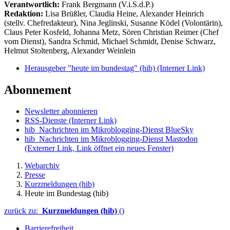
Verantwortlich:
Frank Bergmann (V.i.S.d.P.)
Redaktion:
Lisa Brüßler, Claudia Heine, Alexander Heinrich
(stellv. Chefredakteur), Nina Jeglinski,
Susanne Ködel (Volontärin),
Claus Peter Kosfeld, Johanna Metz, Sören Christian Reimer (Chef
vom Dienst), Sandra Schmid, Michael Schmidt, Denise Schwarz,
Helmut Stoltenberg, Alexander Weinlein
Herausgeber "heute im bundestag" (hib)
(Interner Link)
Abonnement
Newsletter abonnieren
RSS-Dienste
(Interner Link)
hib_Nachrichten im Mikroblogging-Dienst BlueSky
hib_Nachrichten im Mikroblogging-Dienst Mastodon
(Externer Link, Link öffnet ein neues Fenster)
Webarchiv
Presse
Kurzmeldungen (hib)
Heute im Bundestag (hib)
zurück zu:
Kurzmeldungen (hib)
()
Barrierefreiheit