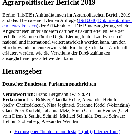
Agrarpolitischer Bericht 2019
Berlin: (hib/EIS) Ankündigungen im Agrarpolitischen Bericht 2019
sind das Thema einer Kleinen Anfrage (
19/16646
(Dokument, öffnet
ein neues Fenster)
) der AfD-Fraktion. Die Bundesregierung soll den
Abgeordneten unter anderem darüber Auskunft erteilen, wie der
rechtliche Rahmen für die Digitalisierung in der Landwirtschaft
national und international weiterentwickelt werden kann, um den
Strukturwandel in eine erwünschte Richtung zu lenken. Auch soll
erläutert werden, wie die Verteilung der Direktzahlungen
ausgeglichener gestaltet werden kann.
Herausgeber
Deutscher Bundestag, Parlamentsnachrichten
Verantwortlich:
Frank Bergmann (V.i.S.d.P.)
Redaktion:
Lisa Brüßler, Claudia Heine, Alexander Heinrich
(stellv. Chefredakteur), Nina Jeglinski,
Susanne Ködel (Volontärin),
Claus Peter Kosfeld, Johanna Metz, Sören Christian Reimer (Chef
vom Dienst), Sandra Schmid, Michael Schmidt, Denise Schwarz,
Helmut Stoltenberg, Alexander Weinlein
Herausgeber "heute im bundestag" (hib)
(Interner Link)