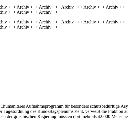
chiv +++ Archiv +++ Archiv +++ Archiv +++ Archiv +++ Archiv +++
chiv +++ Archiv +++ Archiv +++
chiv +++ Archiv +++ Archiv +++ Archiv +++ Archiv +++ Archiv +++
chiv +++ Archiv +++ Archiv +++
in „humanitäres Aufnahmeprogramm für besonders schutzbedürftige Asy
er Tagesordnung des Bundestagsplenums steht, verweist die Fraktion a
n der griechischen Regierung müssten dort mehr als 42.000 Menschen, 