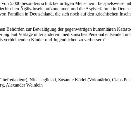
 von 5.000 besonders schutzbedürftigen Menschen - beispielsweise unb
griechischen Ägäis-Inseln aufzunehmen und die Asylverfahren in Deuts
von Familien in Deutschland, die sich noch auf den griechischen Insel
schen Behörden zur Bewältigung der gegenwärtigen humanitären Katastro
rung laut Vorlage unter anderem medizinisches Personal entsenden und d
ots verbleibenden Kinder und Jugendlichen zu verbessern“.
 Chefredakteur), Nina Jeglinski,
Susanne Ködel (Volontärin),
Claus Pet
rg, Alexander Weinlein