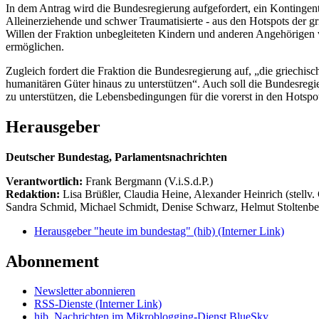
In dem Antrag wird die Bundesregierung aufgefordert, ein Kontingent
Alleinerziehende und schwer Traumatisierte - aus den Hotspots der 
Willen der Fraktion unbegleiteten Kindern und anderen Angehörigen 
ermöglichen.
Zugleich fordert die Fraktion die Bundesregierung auf, „die griechi
humanitären Güter hinaus zu unterstützen“. Auch soll die Bundesregie
zu unterstützen, die Lebensbedingungen für die vorerst in den Hotsp
Herausgeber
Deutscher Bundestag, Parlamentsnachrichten
Verantwortlich:
Frank Bergmann (V.i.S.d.P.)
Redaktion:
Lisa Brüßler, Claudia Heine, Alexander Heinrich (stellv.
Sandra Schmid, Michael Schmidt, Denise Schwarz, Helmut Stoltenbe
Herausgeber "heute im bundestag" (hib)
(Interner Link)
Abonnement
Newsletter abonnieren
RSS-Dienste
(Interner Link)
hib_Nachrichten im Mikroblogging-Dienst BlueSky