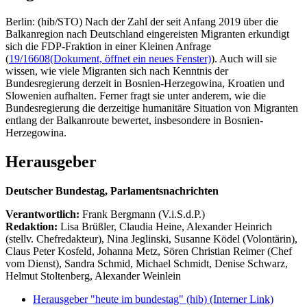
Berlin: (hib/STO) Nach der Zahl der seit Anfang 2019 über die
Balkanregion nach Deutschland eingereisten Migranten erkundigt
sich die FDP-Fraktion in einer Kleinen Anfrage
(
19/16608
(Dokument, öffnet ein neues Fenster)
). Auch will sie
wissen, wie viele Migranten sich nach Kenntnis der
Bundesregierung derzeit in Bosnien-Herzegowina, Kroatien und
Slowenien aufhalten. Ferner fragt sie unter anderem, wie die
Bundesregierung die derzeitige humanitäre Situation von Migranten
entlang der Balkanroute bewertet, insbesondere in Bosnien-
Herzegowina.
Herausgeber
Deutscher Bundestag, Parlamentsnachrichten
Verantwortlich:
Frank Bergmann (V.i.S.d.P.)
Redaktion:
Lisa Brüßler, Claudia Heine, Alexander Heinrich
(stellv. Chefredakteur), Nina Jeglinski,
Susanne Ködel (Volontärin),
Claus Peter Kosfeld, Johanna Metz, Sören Christian Reimer (Chef
vom Dienst), Sandra Schmid, Michael Schmidt, Denise Schwarz,
Helmut Stoltenberg, Alexander Weinlein
Herausgeber "heute im bundestag" (hib)
(Interner Link)