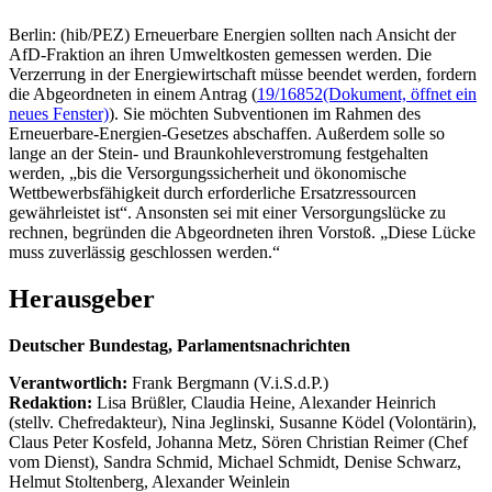
Berlin: (hib/PEZ) Erneuerbare Energien sollten nach Ansicht der
AfD-Fraktion an ihren Umweltkosten gemessen werden. Die
Verzerrung in der Energiewirtschaft müsse beendet werden, fordern
die Abgeordneten in einem Antrag (
19/16852
(Dokument, öffnet ein
neues Fenster)
). Sie möchten Subventionen im Rahmen des
Erneuerbare-Energien-Gesetzes abschaffen. Außerdem solle so
lange an der Stein- und Braunkohleverstromung festgehalten
werden, „bis die Versorgungssicherheit und ökonomische
Wettbewerbsfähigkeit durch erforderliche Ersatzressourcen
gewährleistet ist“. Ansonsten sei mit einer Versorgungslücke zu
rechnen, begründen die Abgeordneten ihren Vorstoß. „Diese Lücke
muss zuverlässig geschlossen werden.“
Herausgeber
Deutscher Bundestag, Parlamentsnachrichten
Verantwortlich:
Frank Bergmann (V.i.S.d.P.)
Redaktion:
Lisa Brüßler, Claudia Heine, Alexander Heinrich
(stellv. Chefredakteur), Nina Jeglinski,
Susanne Ködel (Volontärin),
Claus Peter Kosfeld, Johanna Metz, Sören Christian Reimer (Chef
vom Dienst), Sandra Schmid, Michael Schmidt, Denise Schwarz,
Helmut Stoltenberg, Alexander Weinlein