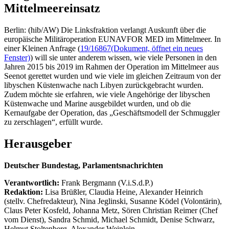
Mittelmeereinsatz
Berlin: (hib/AW) Die Linksfraktion verlangt Auskunft über die
europäische Militäroperation EUNAVFOR MED im Mittelmeer. In
einer Kleinen Anfrage (
19/16867
(Dokument, öffnet ein neues
Fenster)
) will sie unter anderem wissen, wie viele Personen in den
Jahren 2015 bis 2019 im Rahmen der Operation im Mittelmeer aus
Seenot gerettet wurden und wie viele im gleichen Zeitraum von der
libyschen Küstenwache nach Libyen zurückgebracht wurden.
Zudem möchte sie erfahren, wie viele Angehörige der libyschen
Küstenwache und Marine ausgebildet wurden, und ob die
Kernaufgabe der Operation, das „Geschäftsmodell der Schmuggler
zu zerschlagen“, erfüllt wurde.
Herausgeber
Deutscher Bundestag, Parlamentsnachrichten
Verantwortlich:
Frank Bergmann (V.i.S.d.P.)
Redaktion:
Lisa Brüßler, Claudia Heine, Alexander Heinrich
(stellv. Chefredakteur), Nina Jeglinski,
Susanne Ködel (Volontärin),
Claus Peter Kosfeld, Johanna Metz, Sören Christian Reimer (Chef
vom Dienst), Sandra Schmid, Michael Schmidt, Denise Schwarz,
Helmut Stoltenberg, Alexander Weinlein