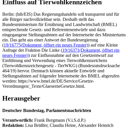
Einfluss auf Tierwohlkennzeichen
Berlin: (hib/EIS) Das Regierungshandeln soll transparent und für
alle Bürger nachvollziehbar sein. Deshalb stellt das
Bundesministerium für Ernährung und Landwirtschaft (BMEL)
entsprechende Gesetz- und Referentenentwürfe und dazu
eingegangene Stellungnahmen auf der Internetseite des Ministeriums
ein. Das geht aus einer Antwort der Bundesregierung
(
19/16775
(Dokument, öffnet ein neues Fenster)
) auf eine Kleine
Anfrage der Fraktion Die Linke (
19/16371
(Dokument, öffnet ein
neues Fenster)
) zur Einflussnahme auf den Gesetzentwurf zur
Einführung und Verwendung eines Tierwohlkennzeichens
(Tierwohlkennzeichengesetz - TierWKG) (Bundesratsdrucksache
464/19) hervor. Demnach können aktuelle Entwürfe und
Stellungnahmen auf folgender Internetseite des BMEL abgerufen
werden: https://www.bmel.de/DE/Service/Gesetze-
Verordnungen/_Texte/GlaeserneGesetze.html.
Herausgeber
Deutscher Bundestag, Parlamentsnachrichten
Verantwortlich:
Frank Bergmann (V.i.S.d.P.)
Redaktion:
Lisa Brüßler, Claudia Heine, Alexander Heinrich