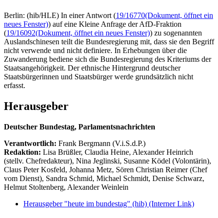
Berlin: (hib/HLE) In einer Antwort (
19/16770
(Dokument, öffnet ein
neues Fenster)
) auf eine Kleine Anfrage der AfD-Fraktion
(
19/16092
(Dokument, öffnet ein neues Fenster)
) zu sogenannten
Auslandschinesen teilt die Bundesregierung mit, dass sie den Begriff
nicht verwende und nicht definiere. In Erhebungen über die
Zuwanderung bediene sich die Bundesregierung des Kriteriums der
Staatsangehörigkeit. Der ethnische Hintergrund deutscher
Staatsbürgerinnen und Staatsbürger werde grundsätzlich nicht
erfasst.
Herausgeber
Deutscher Bundestag, Parlamentsnachrichten
Verantwortlich:
Frank Bergmann (V.i.S.d.P.)
Redaktion:
Lisa Brüßler, Claudia Heine, Alexander Heinrich
(stellv. Chefredakteur), Nina Jeglinski,
Susanne Ködel (Volontärin),
Claus Peter Kosfeld, Johanna Metz, Sören Christian Reimer (Chef
vom Dienst), Sandra Schmid, Michael Schmidt, Denise Schwarz,
Helmut Stoltenberg, Alexander Weinlein
Herausgeber "heute im bundestag" (hib)
(Interner Link)