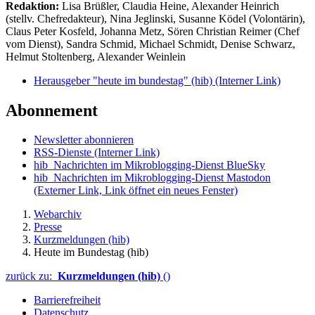
Redaktion:
Lisa Brüßler, Claudia Heine, Alexander Heinrich
(stellv. Chefredakteur), Nina Jeglinski,
Susanne Ködel (Volontärin),
Claus Peter Kosfeld, Johanna Metz, Sören Christian Reimer (Chef
vom Dienst), Sandra Schmid, Michael Schmidt, Denise Schwarz,
Helmut Stoltenberg, Alexander Weinlein
Herausgeber "heute im bundestag" (hib)
(Interner Link)
Abonnement
Newsletter abonnieren
RSS-Dienste
(Interner Link)
hib_Nachrichten im Mikroblogging-Dienst BlueSky
hib_Nachrichten im Mikroblogging-Dienst Mastodon
(Externer Link, Link öffnet ein neues Fenster)
Webarchiv
Presse
Kurzmeldungen (hib)
Heute im Bundestag (hib)
zurück zu:
Kurzmeldungen (hib)
()
Barrierefreiheit
Datenschutz