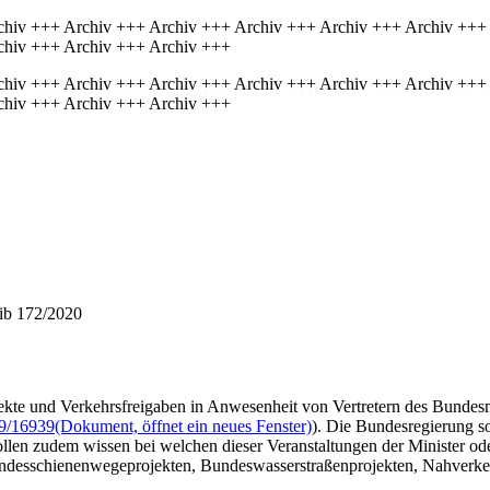
chiv +++ Archiv +++ Archiv +++ Archiv +++ Archiv +++ Archiv +++
chiv +++ Archiv +++ Archiv +++
chiv +++ Archiv +++ Archiv +++ Archiv +++ Archiv +++ Archiv +++
chiv +++ Archiv +++ Archiv +++
hib 172/2020
ekte und Verkehrsfreigaben in Anwesenheit von Vertretern des Bundesm
9/16939
(Dokument, öffnet ein neues Fenster)
). Die Bundesregierung so
llen zudem wissen bei welchen dieser Veranstaltungen der Minister ode
undesschienenwegeprojekten, Bundeswasserstraßenprojekten, Nahverkeh