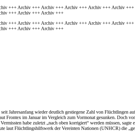
chiv +++ Archiv +++ Archiv +++ Archiv +++ Archiv +++ Archiv +++
chiv +++ Archiv +++ Archiv +++
chiv +++ Archiv +++ Archiv +++ Archiv +++ Archiv +++ Archiv +++
chiv +++ Archiv +++ Archiv +++
seit Jahresanfang wieder deutlich gestiegene Zahl von Flüchtlingen auf
en laut Frontex im Januar im Vergleich zum Vormonat gesunken. Doch vo
 Vermissten habe zuletzt „nach oben korrigiert“ werden müssen, sagte 
te laut Flüchtlingshilfswerk der Vereinten Nationen (UNHCR) die „gefä