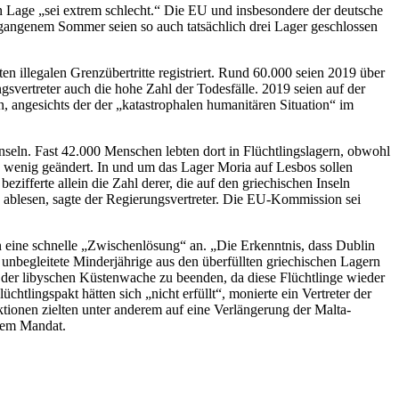
ren Lage „sei extrem schlecht.“ Die EU und insbesondere der deutsche
ergangenem Sommer seien so auch tatsächlich drei Lager geschlossen
n illegalen Grenzübertritte registriert. Rund 60.000 seien 2019 über
vertreter auch die hohe Zahl der Todesfälle. 2019 seien auf der
angesichts der der „katastrophalen humanitären Situation“ im
nseln. Fast 42.000 Menschen lebten dort in Flüchtlingslagern, obwohl
 wenig geändert. In und um das Lager Moria auf Lesbos sollen
zifferte allein die Zahl derer, die auf den griechischen Inseln
nd ablesen, sagte der Regierungsvertreter. Die EU-Kommission sei
eine schnelle „Zwischenlösung“ an. „Die Erkenntnis, dass Dublin
unbegleitete Minderjährige aus den überfüllten griechischen Lagern
der libyschen Küstenwache zu beenden, da diese Flüchtlinge wieder
tlingspakt hätten sich „nicht erfüllt“, monierte ein Vertreter der
ktionen zielten unter anderem auf eine Verlängerung der Malta-
tem Mandat.