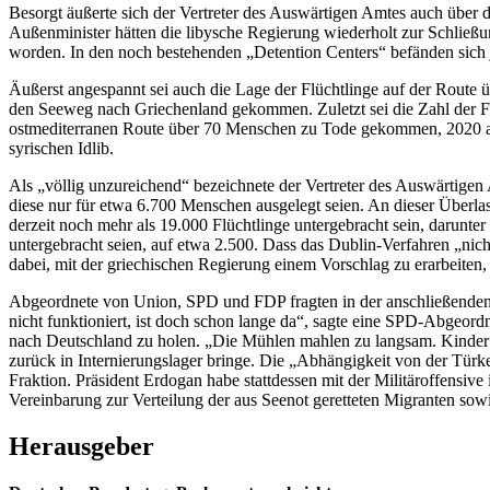
Besorgt äußerte sich der Vertreter des Auswärtigen Amtes auch über d
Außenminister hätten die libysche Regierung wiederholt zur Schließun
worden. In den noch bestehenden „Detention Centers“ befänden sich
Äußerst angespannt sei auch die Lage der Flüchtlinge auf der Route üb
den Seeweg nach Griechenland gekommen. Zuletzt sei die Zahl der Flü
ostmediterranen Route über 70 Menschen zu Tode gekommen, 2020 aber
syrischen Idlib.
Als „völlig unzureichend“ bezeichnete der Vertreter des Auswärtigen
diese nur für etwa 6.700 Menschen ausgelegt seien. An dieser Überl
derzeit noch mehr als 19.000 Flüchtlinge untergebracht sein, darunter 
untergebracht seien, auf etwa 2.500. Dass das Dublin-Verfahren „nicht
dabei, mit der griechischen Regierung einem Vorschlag zu erarbeiten,
Abgeordnete von Union, SPD und FDP fragten in der anschließenden
nicht funktioniert, ist doch schon lange da“, sagte eine SPD-Abgeor
nach Deutschland zu holen. „Die Mühlen mahlen zu langsam. Kinder k
zurück in Internierungslager bringe. Die „Abhängigkeit von der Türkei
Fraktion. Präsident Erdogan habe stattdessen mit der Militäroffensiv
Vereinbarung zur Verteilung der aus Seenot geretteten Migranten s
Herausgeber