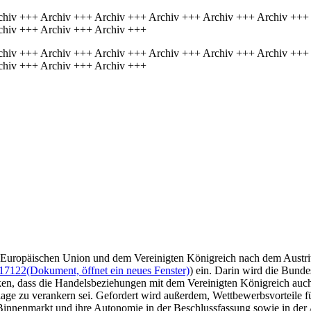
chiv +++ Archiv +++ Archiv +++ Archiv +++ Archiv +++ Archiv +++
chiv +++ Archiv +++ Archiv +++
chiv +++ Archiv +++ Archiv +++ Archiv +++ Archiv +++ Archiv +++
chiv +++ Archiv +++ Archiv +++
er Europäischen Union und dem Vereinigten Königreich nach dem Austr
/17122
(Dokument, öffnet ein neues Fenster)
) ein. Darin wird die Bund
n, dass die Handelsbeziehungen mit dem Vereinigten Königreich auch 
ge zu verankern sei. Gefordert wird außerdem, Wettbewerbsvorteile f
Binnenmarkt und ihre Autonomie in der Beschlussfassung sowie in der