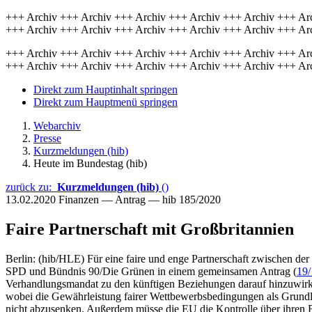
+++ Archiv +++ Archiv +++ Archiv +++ Archiv +++ Archiv +++ Ar
+++ Archiv +++ Archiv +++ Archiv +++ Archiv +++ Archiv +++ Ar
+++ Archiv +++ Archiv +++ Archiv +++ Archiv +++ Archiv +++ Ar
+++ Archiv +++ Archiv +++ Archiv +++ Archiv +++ Archiv +++ Ar
Direkt zum Hauptinhalt springen
Direkt zum Hauptmenü springen
Webarchiv
Presse
Kurzmeldungen (hib)
Heute im Bundestag (hib)
zurück zu:
Kurzmeldungen (hib)
()
13.02.2020
Finanzen — Antrag — hib 185/2020
Faire Partnerschaft mit Großbritannien
Berlin: (hib/HLE) Für eine faire und enge Partnerschaft zwischen d
SPD und Bündnis 90/Die Grünen in einem gemeinsamen Antrag (
19
Verhandlungsmandat zu den künftigen Beziehungen darauf hinzuwirke
wobei die Gewährleistung fairer Wettbewerbsbedingungen als Grundla
nicht abzusenken. Außerdem müsse die EU die Kontrolle über ihren 