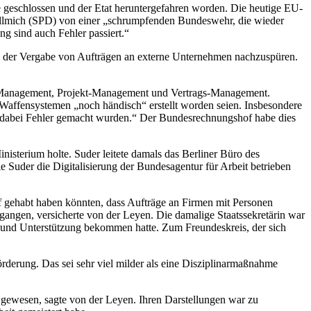
orte geschlossen und der Etat heruntergefahren worden. Die heutige EU-
ellmich (SPD) von einer „schrumpfenden Bundeswehr, die wieder
ng sind auch Fehler passiert.“
i der Vergabe von Aufträgen an externe Unternehmen nachzuspüren.
ko-Management, Projekt-Management und Vertrags-Management.
n Waffensystemen „noch händisch“ erstellt worden seien. Insbesondere
s dabei Fehler gemacht wurden.“ Der Bundesrechnungshof habe dies
isterium holte. Suder leitete damals das Berliner Büro des
 Suder die Digitalisierung der Bundesagentur für Arbeit betrieben
f gehabt haben könnten, dass Aufträge an Firmen mit Personen
egangen, versicherte von der Leyen. Die damalige Staatssekretärin war
g und Unterstützung bekommen hatte. Zum Freundeskreis, der sich
derung. Das sei sehr viel milder als eine Disziplinarmaßnahme
g gewesen, sagte von der Leyen. Ihren Darstellungen war zu