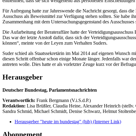
entnehmen, dass sie sich weitgehend aus personellen Entscheidungen h
Für Aufregung hatte zur Jahreswende die Nachricht gesorgt, dass die
Ausschuss als Beweismittel zur Verfügung stehen sollten. Sie habe ihr
Zusammenhang mit dem Untersuchungsgegenstand des Ausschusses 
Die Aufarbeitung der Berateraffäre hatte der Verteidigungsausschuss 
Das war der letzte Anstoß dafür, dass sich der Verteidigungsaussch
können“, meinte von der Leyen zum Verhalten Suders.
Suder schied als Staatssekretärin im Mai 2014 auf eigenen Wunsch mit 
diesen Schritt offenbar schon einige Monate länger. Jedenfalls war 
antreten wolle. Dies hatte er als vorletzter Zeuge kurz vor der Befrag
Herausgeber
Deutscher Bundestag, Parlamentsnachrichten
Verantwortlich:
Frank Bergmann (V.i.S.d.P.)
Redaktion:
Lisa Brüßler, Claudia Heine, Alexander Heinrich (stellv.
Sandra Schmid, Michael Schmidt, Denise Schwarz, Helmut Stoltenbe
Herausgeber "heute im bundestag" (hib)
(Interner Link)
Abonnement