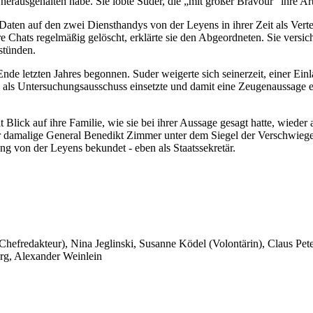
erausgehalten habe. Sie lobte Suder, die „mit großer Bravour“ ihre Arb
 Daten auf den zwei Diensthandys von der Leyens in ihrer Zeit als Ver
e Chats regelmäßig gelöscht, erklärte sie den Abgeordneten. Sie versic
stünden.
Ende letzten Jahres begonnen. Suder weigerte sich seinerzeit, einer E
uss als Untersuchungsausschuss einsetzte und damit eine Zeugenaussag
Blick auf ihre Familie, wie sie bei ihrer Aussage gesagt hatte, wieder 
der damalige General Benedikt Zimmer unter dem Siegel der Verschwiegen
ung von der Leyens bekundet - eben als Staatssekretär.
 Chefredakteur), Nina Jeglinski,
Susanne Ködel (Volontärin),
Claus Pet
rg, Alexander Weinlein