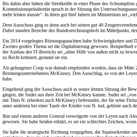
Bis dahin aber hätten die Streitkräfte in einer Phase des Schrumpfens
Kommissionspräsidentin sprach in der Sitzung des Untersuchungsaus
mehr leisten musste“. In ihren gut fünf Jahren im Ministerium sei „vie
Dem Ausschuss ging es denn auch bei seinen gut 40 Zeugenvernehmun
Dabei standen Berichte des Bundesrechnungshofs im Mittelpunkt, der
Ein 2014 vorgelegtes Rüstungsgutachten habe Schwierigkeiten und D
Zweites großes Thema sei die Digitalisierung gewesen. Beispielhaft 
der Ausbau des IT-Bereichs sei „ohne Hilfe von außen nicht zu bew
zu Recht kritisiert, gestand sie ein.
Als gelungener Coup war damals empfunden worden, dass sie Mitte 201
Beratungsunternehmens McKinsey. Den Ausschlag, so von der Leyen, ha
habe.
Eingehend ging der Ausschuss auch in seiner letzten Sitzung der Be
gingen, die Suder aus ihrer Zeit bei McKinsey kannte. Suder sei „von
mit Timo N. (ehedem auch McKinsey) befreundet, der für seine Firma
unter anderem bei einer Taufe der Kinder von N. traf, gehörte auch d
Ihm und einem anderen General verweigerte von der Leyen nach Absch
gewesen. Sie habe beiden erklärt, es sei ein schlechtes Zeichen, we
Sie habe die strategische Richtung vorgegeben, die Staatssekretäre 