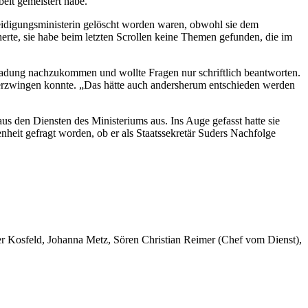
eit gemeistert habe.
teidigungsministerin gelöscht worden waren, obwohl sie dem
herte, sie habe beim letzten Scrollen keine Themen gefunden, die im
inladung nachzukommen und wollte Fragen nur schriftlich beantworten.
e erzwingen konnte. „Das hätte auch andersherum entschieden werden
aus den Diensten des Ministeriums aus. Ins Auge gefasst hatte sie
heit gefragt worden, ob er als Staatssekretär Suders Nachfolge
er Kosfeld, Johanna Metz, Sören Christian Reimer (Chef vom Dienst),