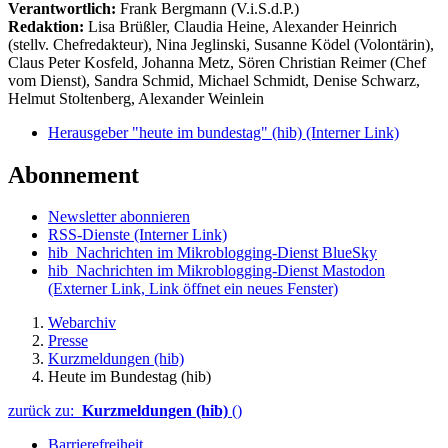
Verantwortlich:
Frank Bergmann (V.i.S.d.P.)
Redaktion:
Lisa Brüßler, Claudia Heine, Alexander Heinrich
(stellv. Chefredakteur), Nina Jeglinski,
Susanne Ködel (Volontärin),
Claus Peter Kosfeld, Johanna Metz, Sören Christian Reimer (Chef
vom Dienst), Sandra Schmid, Michael Schmidt, Denise Schwarz,
Helmut Stoltenberg, Alexander Weinlein
Herausgeber "heute im bundestag" (hib)
(Interner Link)
Abonnement
Newsletter abonnieren
RSS-Dienste
(Interner Link)
hib_Nachrichten im Mikroblogging-Dienst BlueSky
hib_Nachrichten im Mikroblogging-Dienst Mastodon
(Externer Link, Link öffnet ein neues Fenster)
Webarchiv
Presse
Kurzmeldungen (hib)
Heute im Bundestag (hib)
zurück zu:
Kurzmeldungen (hib)
()
Barrierefreiheit