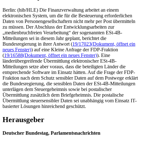
Berlin: (hib/HLE) Die Finanzverwaltung arbeitet an einem
elektronischen System, um die für die Besteuerung erforderlichen
Daten von Personengesellschaftern nicht mehr per Post übermitteln
zu müssen. Der Abschluss der Entwicklungsarbeiten zur
„medienbruchfreien Verarbeitung“ der sogenannten ESt-4B-
Mitteilungen sei in diesem Jahr geplant, berichtet die
Bundesregierung in ihrer Antwort (
19/17023
(Dokument, öffnet ein
neues Fenster)
) auf eine Kleine Anfrage der FDP-Fraktion
(
19/16588
(Dokument, öffnet ein neues Fenster)
). Eine
länderübergreifende Übermittlung elektronischer ESt-4B-
Mitteilungen setze aber voraus, dass die beteiligten Länder die
entsprechende Software im Einsatz hätten. Auf die Frage der FDP-
Fraktion nach dem Schutz sensibler Daten auf dem Postwege erklärt
die Bundesregierung, die sensiblen Daten der ESt-4B-Mitteilungen
unterlägen dem Steuergeheimnis sowie bei postalischer
Übermittlung zusätzlich dem Briefgeheimnis. Die postalische
Übermittlung steuersensibler Daten sei unabhängig vom Einsatz IT-
basierter Lösungen hinreichend geschützt.
Herausgeber
Deutscher Bundestag, Parlamentsnachrichten