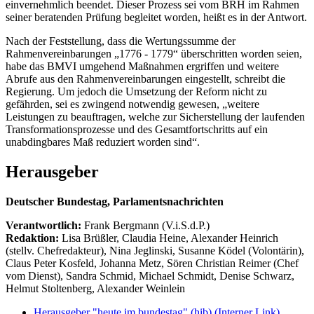
einvernehmlich beendet. Dieser Prozess sei vom BRH im Rahmen
seiner beratenden Prüfung begleitet worden, heißt es in der Antwort.
Nach der Feststellung, dass die Wertungssumme der
Rahmenvereinbarungen „1776 - 1779“ überschritten worden seien,
habe das BMVI umgehend Maßnahmen ergriffen und weitere
Abrufe aus den Rahmenvereinbarungen eingestellt, schreibt die
Regierung. Um jedoch die Umsetzung der Reform nicht zu
gefährden, sei es zwingend notwendig gewesen, „weitere
Leistungen zu beauftragen, welche zur Sicherstellung der laufenden
Transformationsprozesse und des Gesamtfortschritts auf ein
unabdingbares Maß reduziert worden sind“.
Herausgeber
Deutscher Bundestag, Parlamentsnachrichten
Verantwortlich:
Frank Bergmann (V.i.S.d.P.)
Redaktion:
Lisa Brüßler, Claudia Heine, Alexander Heinrich
(stellv. Chefredakteur), Nina Jeglinski,
Susanne Ködel (Volontärin),
Claus Peter Kosfeld, Johanna Metz, Sören Christian Reimer (Chef
vom Dienst), Sandra Schmid, Michael Schmidt, Denise Schwarz,
Helmut Stoltenberg, Alexander Weinlein
Herausgeber "heute im bundestag" (hib)
(Interner Link)