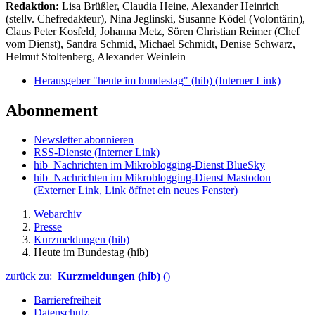
Redaktion:
Lisa Brüßler, Claudia Heine, Alexander Heinrich
(stellv. Chefredakteur), Nina Jeglinski,
Susanne Ködel (Volontärin),
Claus Peter Kosfeld, Johanna Metz, Sören Christian Reimer (Chef
vom Dienst), Sandra Schmid, Michael Schmidt, Denise Schwarz,
Helmut Stoltenberg, Alexander Weinlein
Herausgeber "heute im bundestag" (hib)
(Interner Link)
Abonnement
Newsletter abonnieren
RSS-Dienste
(Interner Link)
hib_Nachrichten im Mikroblogging-Dienst BlueSky
hib_Nachrichten im Mikroblogging-Dienst Mastodon
(Externer Link, Link öffnet ein neues Fenster)
Webarchiv
Presse
Kurzmeldungen (hib)
Heute im Bundestag (hib)
zurück zu:
Kurzmeldungen (hib)
()
Barrierefreiheit
Datenschutz