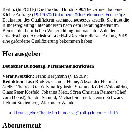
Berlin: (hib/CHE) Die Fraktion Bündnis 90/Die Grünen hat eine
Kleine Anfrage (
19/17070
(Dokument, öffnet ein neues Fenster)
) zur
Evaluation des Qualifizierungschancengesetzes gestellt. Sie fragt die
Bundesregierung unter anderem nach dem Beratungsbedarf im
Bereich der beruflichen Weiterbildung und nach der Zahl der
erwerbstätigen Arbeitslosen-Geld-II-Bezieher, die seit Anfang 2019
eine geförderte Qualifizierung bekommen haben.
Herausgeber
Deutscher Bundestag, Parlamentsnachrichten
Verantwortlich:
Frank Bergmann (V.i.S.d.P.)
Redaktion:
Lisa Brüßler, Claudia Heine, Alexander Heinrich
(stellv. Chefredakteur), Nina Jeglinski,
Susanne Ködel (Volontärin),
Claus Peter Kosfeld, Johanna Metz, Sören Christian Reimer (Chef
vom Dienst), Sandra Schmid, Michael Schmidt, Denise Schwarz,
Helmut Stoltenberg, Alexander Weinlein
Herausgeber "heute im bundestag" (hib)
(Interner Link)
Abonnement