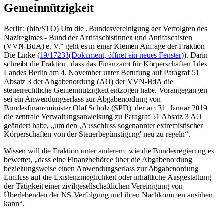
Gemeinnützigkeit
Berlin: (hib/STO) Um die „Bundesvereinigung der Verfolgten des
Naziregimes - Bund der Antifaschistinnen und Antifaschisten
(VVN-BdA) e. V.“ geht es in einer Kleinen Anfrage der Fraktion
Die Linke (
19/17233
(Dokument, öffnet ein neues Fenster)
). Darin
schreibt die Fraktion, dass das Finanzamt für Körperschaften I des
Landes Berlin am 4. November unter Berufung auf Paragraf 51
Absatz 3 der Abgabenordung (AO) der VVN-BdA die
steuerrechtliche Gemeinnützigkeit entzogen habe. Vorangegangen
sei ein Anwendungserlass zur Abgabenordung von
Bundesfinanzminister Olaf Scholz (SPD), der am 31. Januar 2019
die zentrale Verwaltungsanweisung zu Paragraf 51 Absatz 3 AO
geändert habe, „um den ,Ausschluss sogenannter extremistischer
Körperschaften von der Steuerbegünstigung' neu zu regeln“.
Wissen will die Fraktion unter anderem, wie die Bundesregierung es
bewertet, „dass eine Finanzbehörde über die Abgabenordung
beziehungsweise einen Anwendungserlass zur Abgabenordung
Einfluss auf die Existenzmöglichkeit oder inhaltliche Ausgestaltung
der Tätigkeit einer zivilgesellschaftlichen Vereinigung von
Überlebenden der NS-Verfolgung und ihren Nachkommen ausüben
kann“.