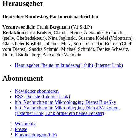
Herausgeber
Deutscher Bundestag, Parlamentsnachrichten
Verantwortlich:
Frank Bergmann (V.i.S.d.P.)
Redaktion:
Lisa Brüßler, Claudia Heine, Alexander Heinrich
(stellv. Chefredakteur), Nina Jeglinski,
Susanne Ködel (Volontärin),
Claus Peter Kosfeld, Johanna Metz, Sören Christian Reimer (Chef
vom Dienst), Sandra Schmid, Michael Schmidt, Denise Schwarz,
Helmut Stoltenberg, Alexander Weinlein
Herausgeber "heute im bundestag" (hib)
(Interner Link)
Abonnement
Newsletter abonnieren
RSS-Dienste
(Interner Link)
hib_Nachrichten im Mikroblogging-Dienst BlueSky
hib_Nachrichten im Mikroblogging-Dienst Mastodon
(Externer Link, Link öffnet ein neues Fenster)
Webarchiv
Presse
Kurzmeldungen (hib)