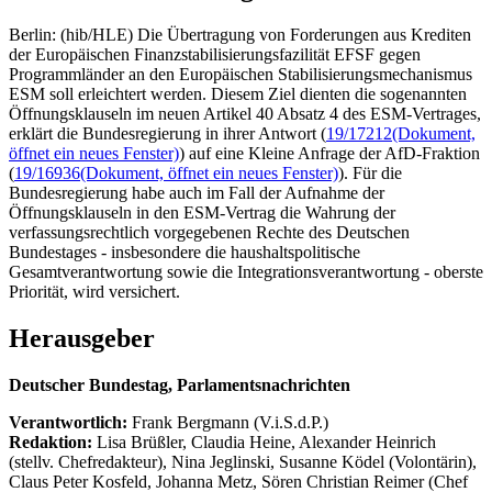
Berlin: (hib/HLE) Die Übertragung von Forderungen aus Krediten
der Europäischen Finanzstabilisierungsfazilität EFSF gegen
Programmländer an den Europäischen Stabilisierungsmechanismus
ESM soll erleichtert werden. Diesem Ziel dienten die sogenannten
Öffnungsklauseln im neuen Artikel 40 Absatz 4 des ESM-Vertrages,
erklärt die Bundesregierung in ihrer Antwort (
19/17212
(Dokument,
öffnet ein neues Fenster)
) auf eine Kleine Anfrage der AfD-Fraktion
(
19/16936
(Dokument, öffnet ein neues Fenster)
). Für die
Bundesregierung habe auch im Fall der Aufnahme der
Öffnungsklauseln in den ESM-Vertrag die Wahrung der
verfassungsrechtlich vorgegebenen Rechte des Deutschen
Bundestages - insbesondere die haushaltspolitische
Gesamtverantwortung sowie die Integrationsverantwortung - oberste
Priorität, wird versichert.
Herausgeber
Deutscher Bundestag, Parlamentsnachrichten
Verantwortlich:
Frank Bergmann (V.i.S.d.P.)
Redaktion:
Lisa Brüßler, Claudia Heine, Alexander Heinrich
(stellv. Chefredakteur), Nina Jeglinski,
Susanne Ködel (Volontärin),
Claus Peter Kosfeld, Johanna Metz, Sören Christian Reimer (Chef