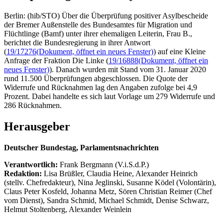
Berlin: (hib/STO) Über die Überprüfung positiver Asylbescheide
der Bremer Außenstelle des Bundesamtes für Migration und
Flüchtlinge (Bamf) unter ihrer ehemaligen Leiterin, Frau B.,
berichtet die Bundesregierung in ihrer Antwort
(
19/17276
(Dokument, öffnet ein neues Fenster)
) auf eine Kleine
Anfrage der Fraktion Die Linke (
19/16888
(Dokument, öffnet ein
neues Fenster)
). Danach wurden mit Stand vom 31. Januar 2020
rund 11.500 Überprüfungen abgeschlossen. Die Quote der
Widerrufe und Rücknahmen lag den Angaben zufolge bei 4,9
Prozent. Dabei handelte es sich laut Vorlage um 279 Widerrufe und
286 Rücknahmen.
Herausgeber
Deutscher Bundestag, Parlamentsnachrichten
Verantwortlich:
Frank Bergmann (V.i.S.d.P.)
Redaktion:
Lisa Brüßler, Claudia Heine, Alexander Heinrich
(stellv. Chefredakteur), Nina Jeglinski,
Susanne Ködel (Volontärin),
Claus Peter Kosfeld, Johanna Metz, Sören Christian Reimer (Chef
vom Dienst), Sandra Schmid, Michael Schmidt, Denise Schwarz,
Helmut Stoltenberg, Alexander Weinlein