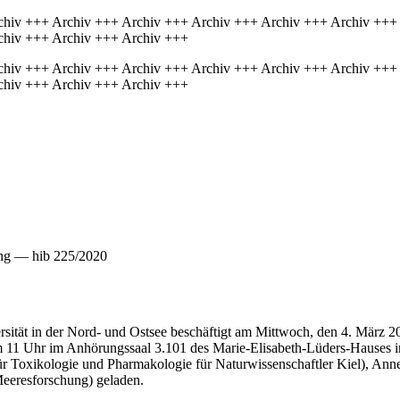
chiv +++ Archiv +++ Archiv +++ Archiv +++ Archiv +++ Archiv +++
chiv +++ Archiv +++ Archiv +++
chiv +++ Archiv +++ Archiv +++ Archiv +++ Archiv +++ Archiv +++
chiv +++ Archiv +++ Archiv +++
ung — hib 225/2020
sität in der Nord- und Ostsee beschäftigt am Mittwoch, den 4. März 
 11 Uhr im Anhörungssaal 3.101 des Marie-Elisabeth-Lüders-Hauses i
für Toxikologie und Pharmakologie für Naturwissenschaftler Kiel), An
Meeresforschung) geladen.