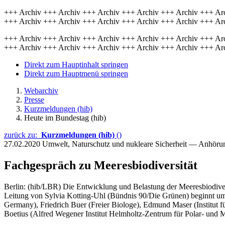
+++ Archiv +++ Archiv +++ Archiv +++ Archiv +++ Archiv +++ Ar
+++ Archiv +++ Archiv +++ Archiv +++ Archiv +++ Archiv +++ Ar
+++ Archiv +++ Archiv +++ Archiv +++ Archiv +++ Archiv +++ Ar
+++ Archiv +++ Archiv +++ Archiv +++ Archiv +++ Archiv +++ Ar
Direkt zum Hauptinhalt springen
Direkt zum Hauptmenü springen
Webarchiv
Presse
Kurzmeldungen (hib)
Heute im Bundestag (hib)
zurück zu:
Kurzmeldungen (hib)
()
27.02.2020
Umwelt, Naturschutz und nukleare Sicherheit — Anhör
Fachgespräch zu Meeresbiodiversität
Berlin: (hib/LBR) Die Entwicklung und Belastung der Meeresbiodiver
Leitung von Sylvia Kotting-Uhl (Bündnis 90/Die Grünen) beginnt um
Germany), Friedrich Buer (Freier Biologe), Edmund Maser (Institut 
Boetius (Alfred Wegener Institut Helmholtz-Zentrum für Polar- und 