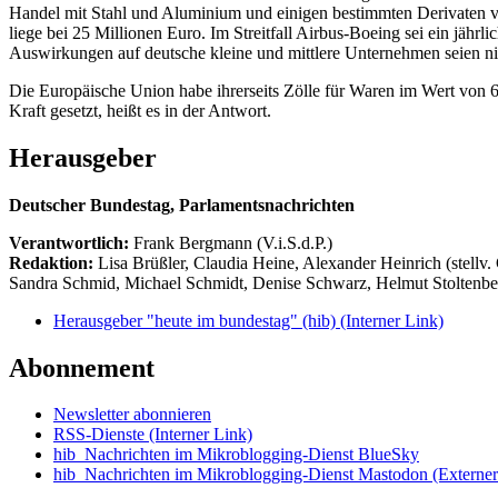
Handel mit Stahl und Aluminium und einigen bestimmten Derivaten von
liege bei 25 Millionen Euro. Im Streitfall Airbus-Boeing sei ein jäh
Auswirkungen auf deutsche kleine und mittlere Unternehmen seien nich
Die Europäische Union habe ihrerseits Zölle für Waren im Wert von 6,
Kraft gesetzt, heißt es in der Antwort.
Herausgeber
Deutscher Bundestag, Parlamentsnachrichten
Verantwortlich:
Frank Bergmann (V.i.S.d.P.)
Redaktion:
Lisa Brüßler, Claudia Heine, Alexander Heinrich (stellv.
Sandra Schmid, Michael Schmidt, Denise Schwarz, Helmut Stoltenbe
Herausgeber "heute im bundestag" (hib)
(Interner Link)
Abonnement
Newsletter abonnieren
RSS-Dienste
(Interner Link)
hib_Nachrichten im Mikroblogging-Dienst BlueSky
hib_Nachrichten im Mikroblogging-Dienst Mastodon
(Externer